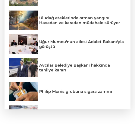
Uludağ eteklerinde orman yangını!
Havadan ve karadan müdahale sürüyor
Uğur Mumcu'nun ailesi Adalet Bakanı'yla
görüştü
Avcılar Belediye Başkanı hakkında
tahliye kararı
Philip Morris grubuna sigara zammı
Bursa'daki kazada motosikletli duvara
çarparak can verdi