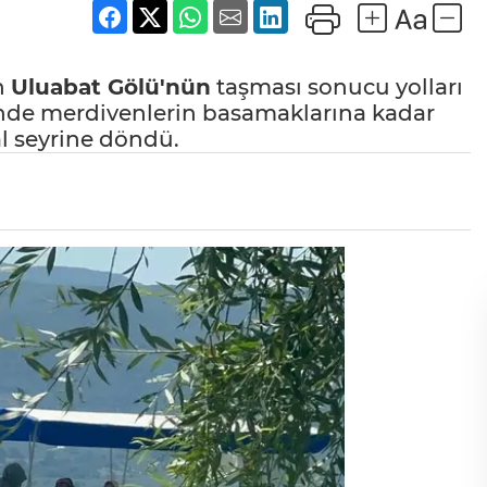
n
Uluabat Gölü'nün
taşması sonucu yolları
nde merdivenlerin basamaklarına kadar
l seyrine döndü.