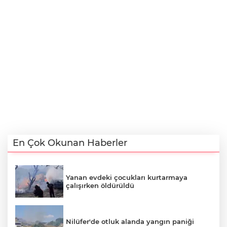
En Çok Okunan Haberler
Yanan evdeki çocukları kurtarmaya
çalışırken öldürüldü
Nilüfer'de otluk alanda yangın paniği