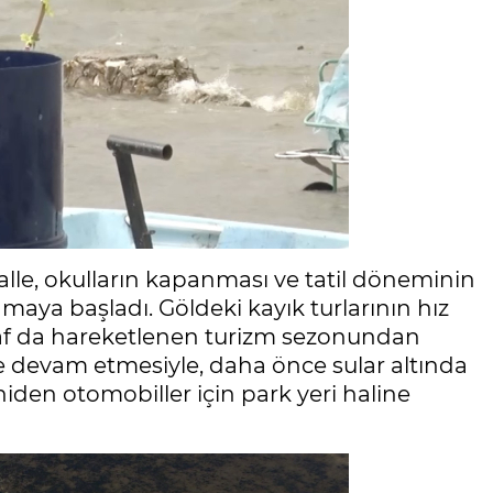
halle, okulların kapanması ve tatil döneminin
lamaya başladı. Göldeki kayık turlarının hız
snaf da hareketlenen turizm sezonundan
eye devam etmesiyle, daha önce sular altında
iden otomobiller için park yeri haline