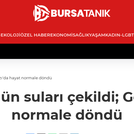
-EKOLOJI
ÖZEL HABER
EKONOMI
SAĞLIK
YAŞAM
KADIN-LGBT
azı'da hayat normale döndü
n suları çekildi; 
normale döndü