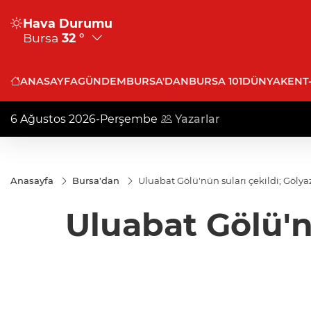
Hava Durumu
Bursa
32 °
ANASAYFA
GÜNDEM
BURSA'DAN
BURSA 101
DÜNYA
KENT
6 Ağustos 2026-Perşembe
Yazarlar
Anasayfa
Bursa'dan
Uluabat Gölü'nün suları çekildi; Göly
Uluabat Gölü'nü