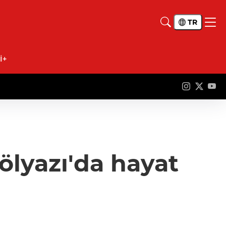
TR
İ+
Gölyazı'da hayat