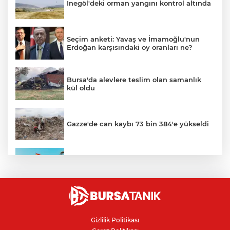
İnegöl'deki orman yangını kontrol altında
Seçim anketi: Yavaş ve İmamoğlu'nun
Erdoğan karşısındaki oy oranları ne?
Bursa'da alevlere teslim olan samanlık
kül oldu
Gazze'de can kaybı 73 bin 384'e yükseldi
Ceuta göçmen krizi: İspanya, İtalya’ya
karşı sınır kontrolü getirdi
İnegöllü girişimciden bağış
dolandırıcılığına karşı dijital çözüm
Gizlilik Politikası