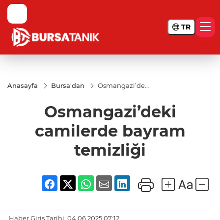
TR
Anasayfa
Bursa'dan
Osmangazi’deki
camilerde
bayram
Osmangazi’deki
temizliği
camilerde bayram
temizliği
Haber Giriş Tarihi: 04.06.2025 07:12