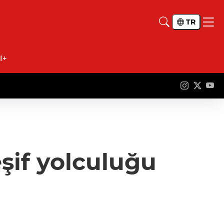
TR
İ+
şif yolculuğu