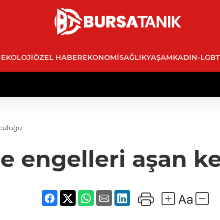
-EKOLOJI
ÖZEL HABER
EKONOMI
SAĞLIK
YAŞAM
KADIN-LGBT
lculuğu
 engelleri aşan ke