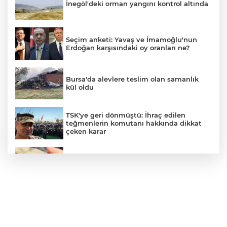
İnegöl'deki orman yangını kontrol altında
Seçim anketi: Yavaş ve İmamoğlu'nun
Erdoğan karşısındaki oy oranları ne?
Bursa'da alevlere teslim olan samanlık
kül oldu
TSK'ye geri dönmüştü: İhraç edilen
teğmenlerin komutanı hakkında dikkat
çeken karar
İznik Gölü kıyısında 70 milyon yıllık fosil
bulundu
Gazze'de can kaybı 73 bin 384'e yükseldi