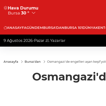
Hava Durumu
Bursa
30 °
ANASAYFA
GÜNDEM
BURSA'DAN
BURSA 101
DÜNYA
KENT
9 Ağustos 2026-Pazar
Yazarlar
Anasayfa
Bursa'dan
Osmangazi'de engelleri aşan keşif yo
Osmangazi'de