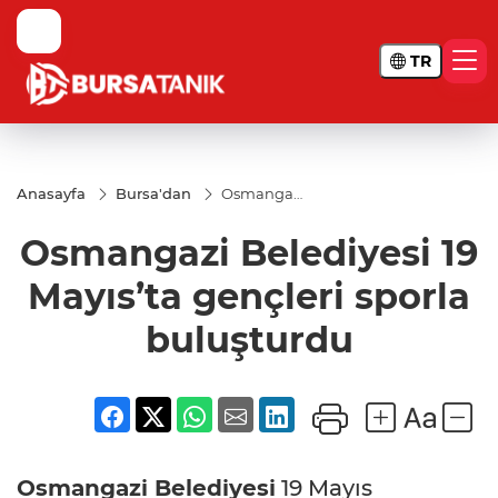
TR
Anasayfa
Bursa'dan
Osmangazi
Belediyesi
19 Mayıs’ta
Osmangazi Belediyesi 19
gençleri
sporla
buluşturdu
Mayıs’ta gençleri sporla
buluşturdu
Osmangazi Belediyesi
19 Mayıs