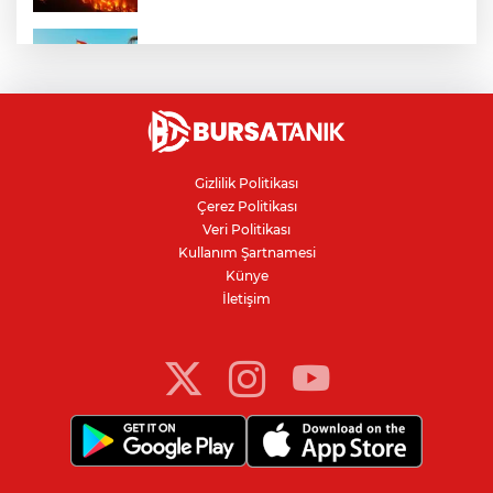
Ceuta göçmen krizi: İspanya, İtalya’ya
karşı sınır kontrolü getirdi
Karacabey Belediyespor'dan
Bursaspor'un gençlerine 5 yıllık imza
Gizlilik Politikası
Çerez Politikası
Kanser teşhisinde doğru görüntüleme
Veri Politikası
hayat kurtarıyor
Kullanım Şartnamesi
Künye
İletişim
Bursa'da parkta sıra dışı buluşma: Tilki,
kedi ve kirpi aynı karede