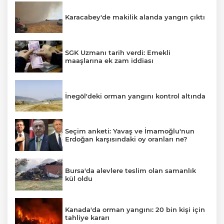
Karacabey'de makilik alanda yangın çıktı
SGK Uzmanı tarih verdi: Emekli
maaşlarına ek zam iddiası
İnegöl'deki orman yangını kontrol altında
Seçim anketi: Yavaş ve İmamoğlu'nun
Erdoğan karşısındaki oy oranları ne?
Bursa'da alevlere teslim olan samanlık
kül oldu
Kanada'da orman yangını: 20 bin kişi için
tahliye kararı