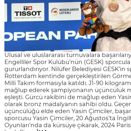
Ulusal ve uluslararası turnuvalara başarıla
Engelliler Spor Kulübü’nün (GESK) sporcuları
gururlandırıyor. Nilüfer Belediyesi GESK’in 
Rotterdam kentinde gerçekleştirilen Görme
Milli Takım formasıyla katıldı. J1-90 kilogra
mağlup ederek şampiyonanın üçüncülük maç
eşleşti. Gürcü rakibini de mağlup eden Yas
olarak bronz madalyanın sahibi oldu. Geçen
üçüncülüğü elde eden Yasin Çimciler, başarı
sporcusu Yasin Çimciler, 20 Ağustos’ta İngi
Oyunları’nda da kürsüye çıkarak, 2024 Paris