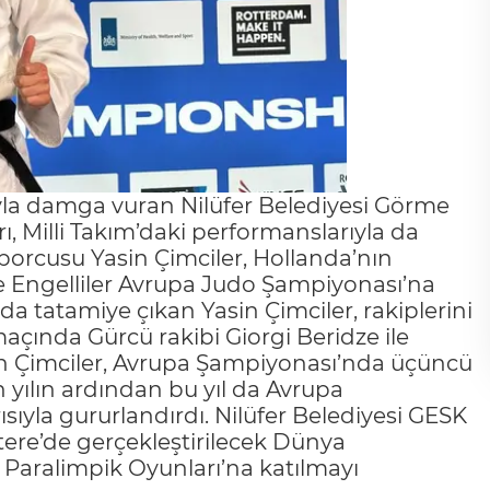
rıyla damga vuran Nilüfer Belediyesi Görme
, Milli Takım’daki performanslarıyla da
sporcusu Yasin Çimciler, Hollanda’nın
 Engelliler Avrupa Judo Şampiyonası’na
mda tatamiye çıkan Yasin Çimciler, rakiplerini
ında Gürcü rakibi Giorgi Beridze ile
in Çimciler, Avrupa Şampiyonası’nda üçüncü
 yılın ardından bu yıl da Avrupa
sıyla gururlandırdı. Nilüfer Belediyesi GESK
ltere’de gerçekleştirilecek Dünya
 Paralimpik Oyunları’na katılmayı