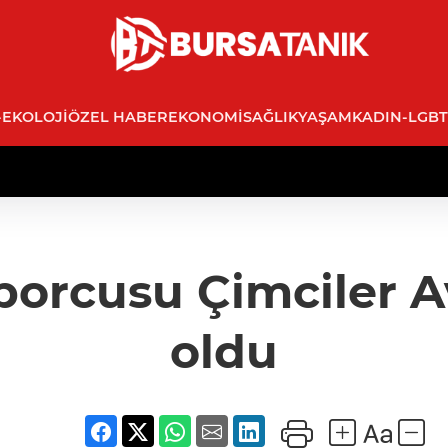
-EKOLOJI
ÖZEL HABER
EKONOMI
SAĞLIK
YAŞAM
KADIN-LGBT
i sporcusu Çimciler
oldu