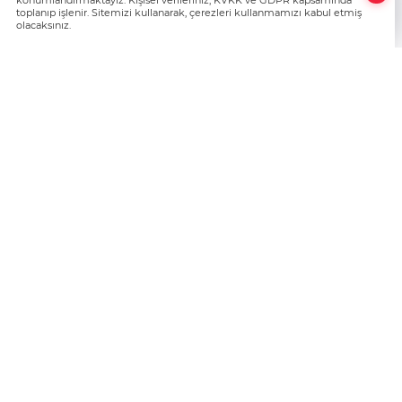
konumlandırmaktayız. Kişisel verileriniz, KVKK ve GDPR kapsamında
toplanıp işlenir. Sitemizi kullanarak, çerezleri kullanmamızı kabul etmiş
olacaksınız.