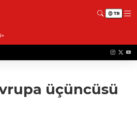
TR
İ+
 Avrupa üçüncüsü