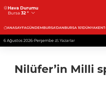
Hava Durumu
Bursa
32 °
ANASAYFA
GÜNDEM
BURSA'DAN
BURSA 101
DÜNYA
KENT
6 Ağustos 2026-Perşembe
Yazarlar
Nilüfer’in Mill