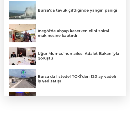
Bursa'da tavuk çiftliğinde yangın paniği
İnegöl'de ahşap keserken elini spiral
makinesine kaptırdı
Uğur Mumcu'nun ailesi Adalet Bakanı'yla
görüştü
Bursa da listede! TOKİ'den 120 ay vadeli
iş yeri satışı
Orhangazi Tüneli'nde tır kamyona çarptı:
Sürücü ağır yaralandı
YENİ Parti'nin Bursa kurucu il yönetimi
belli oldu