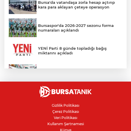
Bursa'da vatandaşa zorla hesap açtırıp
kara para aklayan çeteye operasyon
Bursaspor'da 2026-2027 sezonu forma
numaraları açıklandı
YENİ Parti 8 günde topladığı bağış
miktarını açıkladı
Benzine bu gece 1 TL 43 kuruş zam
bekleniyor
SONAR anketi açıklandı: YENİ Parti ilk
sırada
Gizlilik Politikası
Çerez Politikası
Bursa'da yangına müdahale ederken
Veri Politikası
yüksekten düşen itfaiye eri tedavi
Kullanım Şartnamesi
altında
Künye