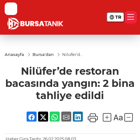
TR
Anasayfa
Bursa'dan
Nilüfer’de
restoran
bacasında
Nilüfer’de restoran
yangın: 2
bina
tahliye
bacasında yangın: 2 bina
edildi
tahliye edildi
Haber Giriş Tarihi: 26.02.2025 08:03