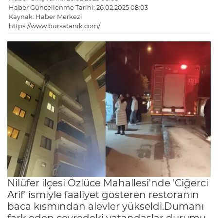
Haber Güncellenme Tarihi: 26.02.2025 08:03
Kaynak: Haber Merkezi
https://www.bursatanik.com/
Nilüfer ilçesi Özlüce Mahallesi'nde 'Ciğerci
Arif' ismiyle faaliyet gösteren restoranın
baca kısmından alevler yükseldi.Dumanı
fark eden çevredeki vatandaşlar durumu