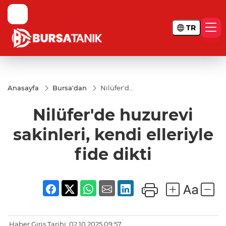
TR
Anasayfa
Bursa'dan
Nilüfer'de
huzurevi
sakinleri,
Nilüfer'de huzurevi
kendi
elleriyle
fide dikti
sakinleri, kendi elleriyle
fide dikti
Haber Giriş Tarihi: 02.10.2025 09:57