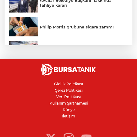
Avcılar Belediye Başkanı hakkında
tahliye kararı
Philip Morris grubuna sigara zammı
Bursa'daki kazada motosikletli duvara
çarparak can verdi
Nilüfer'de kaldırım işgallerine zabıta
denetimi
Gizlilik Politikası
Çerez Politikası
Bursa'da 100 dönümde hayvansal
Veri Politikası
gübreyle nektarin ve armut üretiyor
Kullanım Şartnamesi
Künye
İletişim
Resmi Gazete’de yayımlandı: Kritik yeşil
pasaport kararı