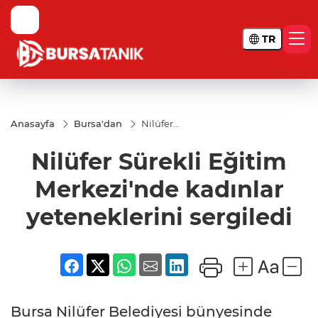
TR
Anasayfa
Bursa'dan
Nilüfer
Sürekli
Eğitim
Nilüfer Sürekli Eğitim
Merkezi'nde
kadınlar
yeteneklerini
Merkezi'nde kadınlar
sergiledi
yeteneklerini sergiledi
Bursa Nilüfer Belediyesi bünyesinde