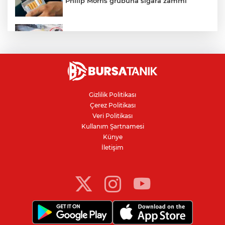
Philip Morris grubuna sigara zammı
Bursa'daki kazada motosikletli duvara
çarparak can verdi
Nilüfer'de kaldırım işgallerine zabıta
denetimi
Gizlilik Politikası
Çerez Politikası
Bursa'da 100 dönümde hayvansal
Veri Politikası
gübreyle nektarin ve armut üretiyor
Kullanım Şartnamesi
Künye
İletişim
Resmi Gazete’de yayımlandı: Kritik yeşil
pasaport kararı