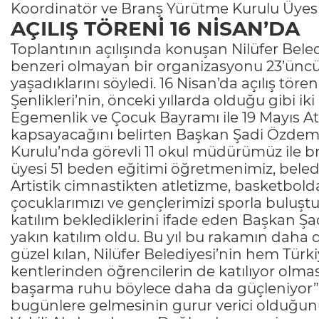
Koordinatör ve Branş Yürütme Kurulu Üyesi 
AÇILIŞ TÖRENİ 16 NİSAN’DA
Toplantının açılışında konuşan Nilüfer Bele
benzeri olmayan bir organizasyonu 23’ünc
yaşadıklarını söyledi. 16 Nisan’da açılış tören
Şenlikleri’nin, önceki yıllarda olduğu gibi 
Egemenlik ve Çocuk Bayramı ile 19 Mayıs At
kapsayacağını belirten Başkan Şadi Özdemir
Kurulu’nda görevli 11 okul müdürümüz ile 
üyesi 51 beden eğitimi öğretmenimiz, belediy
Artistik cimnastikten atletizme, basketbold
çocuklarımızı ve gençlerimizi sporla buluştu
katılım beklediklerini ifade eden Başkan Şa
yakın katılım oldu. Bu yıl bu rakamın daha 
güzel kılan, Nilüfer Belediyesi’nin hem Türk
kentlerinden öğrencilerin de katılıyor olmas
başarma ruhu böylece daha da güçleniyor” de
bugünlere gelmesinin gurur verici olduğunu