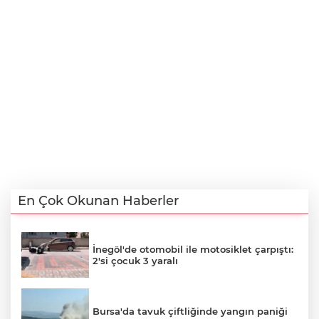
En Çok Okunan Haberler
İnegöl'de otomobil ile motosiklet çarpıştı:
2'si çocuk 3 yaralı
Bursa'da tavuk çiftliğinde yangın paniği