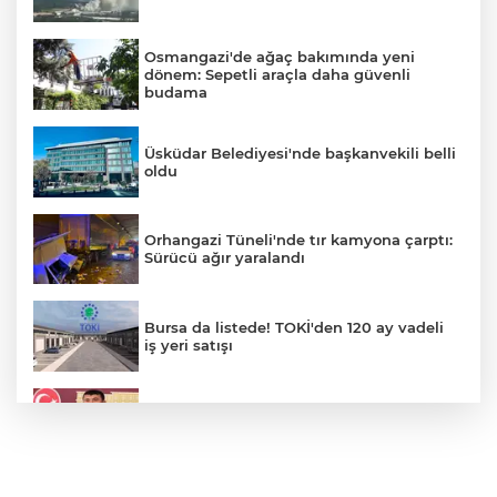
Osmangazi'de ağaç bakımında yeni
dönem: Sepetli araçla daha güvenli
budama
Üsküdar Belediyesi'nde başkanvekili belli
oldu
Orhangazi Tüneli'nde tır kamyona çarptı:
Sürücü ağır yaralandı
Bursa da listede! TOKİ'den 120 ay vadeli
iş yeri satışı
Veli Ağbaba'nın ağabeyi gözaltında