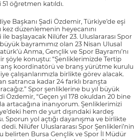
51 öğretmen katıldı.
diye Başkanı Şadi Özdemir, Türkiye’de eşi
ü kez düzenlemenin heyecanını
i ile başlayacak Nilüfer 23. Uluslararası Spor
iki büyük bayramımız olan 23 Nisan Ulusal
atürk’ü Anma, Gençlik ve Spor Bayramı’nı
 şöyle konuştu: “Şenliklerimizde Tertip
branş koordinatörü ve branş yürütme kurulu
e çalışanlarımızla birlikte görev alacak.
an satranca kadar 24 farklı branşta
racağız.” Spor şenliklerine bu yıl büyük
di Özdemir, “Geçen yıl 178 okuldan 20 bine
da artacağına inanıyorum. Şenliklerimizi
iye’deki hem de yurt dışındaki kardeş
ı. Sporun yol açtığı dayanışma ve birlikte
di. Nilüfer Uluslararası Spor Şenlikleri’nin
 belirten Bursa Gençlik ve Spor İl Müdür