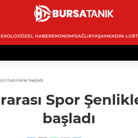
-EKOLOJI
ÖZEL HABER
EKONOMI
SAĞLIK
YAŞAM
KADIN-LGBT
için hazırlıklar başladı
rarası Spor Şenlikle
başladı