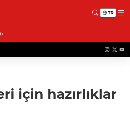
TR
İ+
ri için hazırlıklar