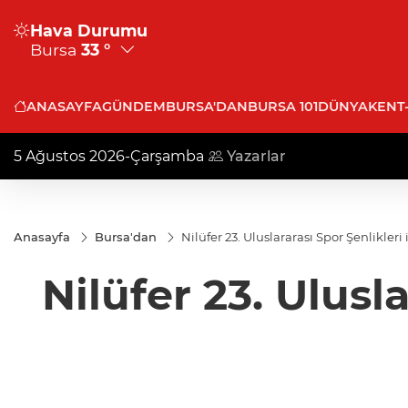
Hava Durumu
Bursa
33 °
ANASAYFA
GÜNDEM
BURSA'DAN
BURSA 101
DÜNYA
KENT
5 Ağustos 2026-Çarşamba
Yazarlar
Anasayfa
Bursa'dan
Nilüfer 23. Uluslararası Spor Şenlikleri 
Nilüfer 23. Ulusla