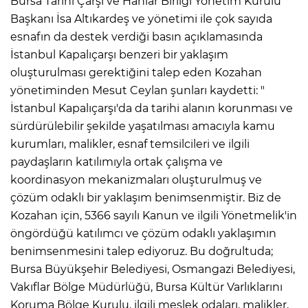
Bursa Tarihi Çarşı ve Hanlar Birliği Yönetim Kurulu
Başkanı İsa Altıkardeş ve yönetimi ile çok sayıda
esnafın da destek verdiği basın açıklamasında
İstanbul Kapalıçarşı benzeri bir yaklaşım
oluşturulması gerektiğini talep eden Kozahan
yönetiminden Mesut Ceylan şunları kaydetti: "
İstanbul Kapalıçarşı'da da tarihi alanın korunması ve
sürdürülebilir şekilde yaşatılması amacıyla kamu
kurumları, malikler, esnaf temsilcileri ve ilgili
paydaşların katılımıyla ortak çalışma ve
koordinasyon mekanizmaları oluşturulmuş ve
çözüm odaklı bir yaklaşım benimsenmiştir. Biz de
Kozahan için, 5366 sayılı Kanun ve ilgili Yönetmelik'in
öngördüğü katılımcı ve çözüm odaklı yaklaşımın
benimsenmesini talep ediyoruz. Bu doğrultuda;
Bursa Büyükşehir Belediyesi, Osmangazi Belediyesi,
Vakıflar Bölge Müdürlüğü, Bursa Kültür Varlıklarını
Koruma Bölge Kurulu, ilgili meslek odaları, malikler,