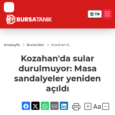
TR
Anasayfa
Bursa'dan
Kozahan'da
sular
durulmuyor:
Kozahan'da sular
Masa
sandalyeler
yeniden
durulmuyor: Masa
açıldı
sandalyeler yeniden
açıldı