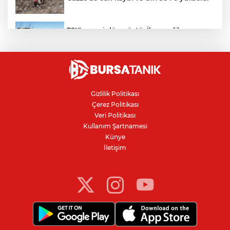
TSK'ye geri dönmüştü: İhraç edilen
teğmenlerin komutanı hakkında dikkat
çeken karar
"Çerçeve Yasa" teklifi Adalet
Komisyonu'nda: İYİ Partili Türkeş ile
MHP'li Bülbül arasında "pislik" tartışması
Gizlilik Politikası
Çerez Politikası
İznik Gölü kıyısında 70 milyon yıllık fosil
Veri Politikası
bulundu
Kullanım Şartnamesi
Künye
İletişim
IBAN'la para transferinde yeni dönem