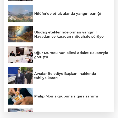
Nilüfer'de otluk alanda yangın paniği
Uludağ eteklerinde orman yangını!
Havadan ve karadan müdahale sürüyor
Uğur Mumcu'nun ailesi Adalet Bakanı'yla
görüştü
Avcılar Belediye Başkanı hakkında
tahliye kararı
Philip Morris grubuna sigara zammı
Bursa'daki kazada motosikletli duvara