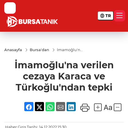
TR
Anasayfa
Bursa'dan
İmamoğlu'na
verilen cezaya
Karaca ve
İmamoğlu'na verilen
Türkoğlu'ndan
tepki
cezaya Karaca ve
Türkoğlu'ndan tepki
Haber Giriş Tarihi: 14.12.2022 15:30