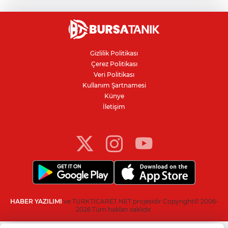
çarparak can verdi
Nilüfer'de kaldırım işgallerine zabıta
denetimi
Gizlilik Politikası
Çerez Politikası
Bursa'da 100 dönümde hayvansal
Veri Politikası
gübreyle nektarin ve armut üretiyor
Kullanım Şartnamesi
Künye
İletişim
Resmi Gazete’de yayımlandı: Kritik yeşil
pasaport kararı
HABER YAZILIMI
ve TURKTICARET.NET projesidir Copyright© 2006-
2026 Tüm hakları saklıdır.