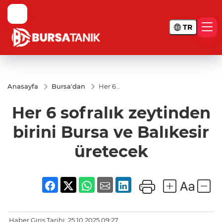
TR
Anasayfa
Bursa'dan
Her 6
sofralık
zeytinden
Her 6 sofralık zeytinden
birini
Bursa ve
Balıkesir
birini Bursa ve Balıkesir
üretecek
üretecek
Haber Giriş Tarihi: 25.10.2025 09:27