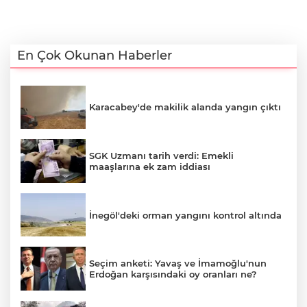
En Çok Okunan Haberler
Karacabey'de makilik alanda yangın çıktı
SGK Uzmanı tarih verdi: Emekli
maaşlarına ek zam iddiası
İnegöl'deki orman yangını kontrol altında
Seçim anketi: Yavaş ve İmamoğlu'nun
Erdoğan karşısındaki oy oranları ne?