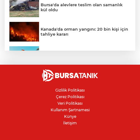
Bursa'da alevlere teslim olan samanlık
kül oldu
Kanada'da orman yangını: 20 bin kişi için
tahliye kararı
Ceuta göçmen krizi: İspanya, İtalya’ya
karşı sınır kontrolü getirdi
Karacabey Belediyespor'dan
Bursaspor'un gençlerine 5 yıllık imza
Gizlilik Politikası
Çerez Politikası
Kanser teşhisinde doğru görüntüleme
Veri Politikası
hayat kurtarıyor
Kullanım Şartnamesi
Künye
İletişim
Bursa'da parkta sıra dışı buluşma: Tilki,
kedi ve kirpi aynı karede