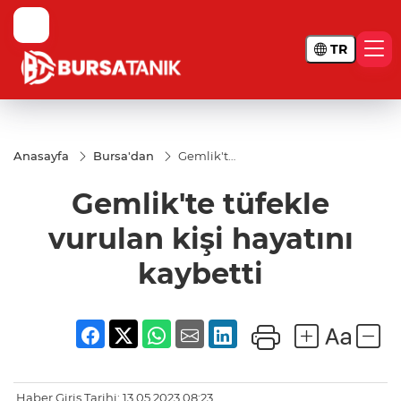
TR
Anasayfa
Bursa'dan
Gemlik'te
tüfekle
vurulan
Gemlik'te tüfekle
kişi
hayatını
kaybetti
vurulan kişi hayatını
kaybetti
Haber Giriş Tarihi: 13.05.2023 08:23