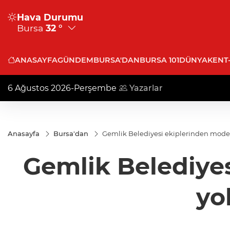
Hava Durumu
Bursa
32 °
ANASAYFA
GÜNDEM
BURSA'DAN
BURSA 101
DÜNYA
KENT
6 Ağustos 2026-Perşembe
Yazarlar
Anasayfa
Bursa'dan
Gemlik Belediyesi ekiplerinden moder
Gemlik Belediyes
yo