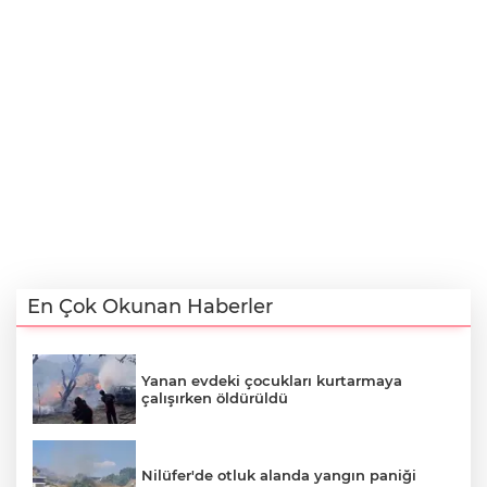
En Çok Okunan Haberler
Yanan evdeki çocukları kurtarmaya
çalışırken öldürüldü
Nilüfer'de otluk alanda yangın paniği