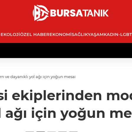
-EKOLOJI
ÖZEL HABER
EKONOMI
SAĞLIK
YAŞAM
KADIN-LGBT
n ve dayanıklı yol ağı için yoğun mesai
i ekiplerinden mo
l ağı için yoğun me