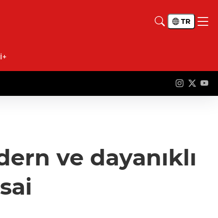
TR
İ+
dern ve dayanıklı
sai