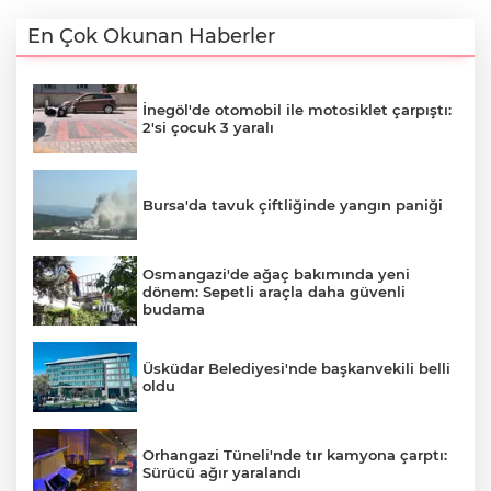
En Çok Okunan Haberler
İnegöl'de otomobil ile motosiklet çarpıştı:
2'si çocuk 3 yaralı
Bursa'da tavuk çiftliğinde yangın paniği
Osmangazi'de ağaç bakımında yeni
dönem: Sepetli araçla daha güvenli
budama
Üsküdar Belediyesi'nde başkanvekili belli
oldu
Orhangazi Tüneli'nde tır kamyona çarptı:
Sürücü ağır yaralandı