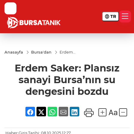
TR
Anasayfa
Bursa'dan
Erdem
Saker:
Plansız
Erdem Saker: Plansız
sanayi
Bursa’nın
su
sanayi Bursa’nın su
dengesini
bozdu
dengesini bozdu
Haber Giriş Tarihi: 08.10.2025 12:27