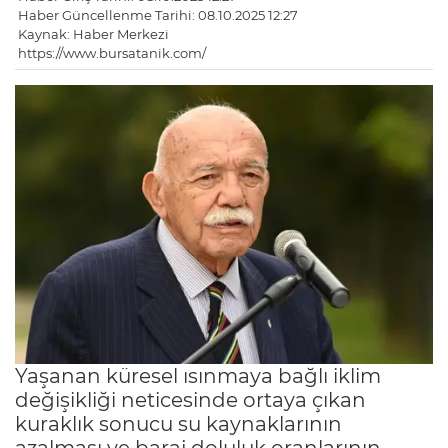
Haber Güncellenme Tarihi: 08.10.2025 12:27
Kaynak: Haber Merkezi
https://www.bursatanik.com/
Yaşanan küresel ısınmaya bağlı iklim
değişikliği neticesinde ortaya çıkan
kuraklık sonucu su kaynaklarının
azalması ve baraj doluluk oranlarının