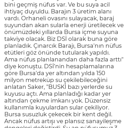
bini geçmiş nüfus var. Ve bu suya acil
ihtiyaç duyuldu. Barajın 3 üretim alanı
vardı. Orhaneli ovasını sulayacak, baraj
suyundan akan sularla enerji üretilecek ve
önümüzdeki yıllarda Bursa içme suyuna
takviye olacak. Biz DSİ olarak buna göre
planladık. Çınarcık Barajı, Bursa'nın nüfus
etütleri göz önünde tutularak yapıldı.
Ama nüfus planlanandan daha fazla arttı"
diye konuştu. DSİ’nin hesaplamalarına
göre Bursa'da yer altından yılda 150
milyon metreküp su çekilebileceğini
anlatan Saker, "BUSKİ bazı yerlerde su
kuyusu açtı. Ama planladığı kadar yer
altından çekme imkanı yok. Düzensiz
kullanımla kuyulardan sular çekiliyor.
Bursa susuzluk çekecek bir kent değil.
Ancak nüfus artışı ve plansız sanayileşme
dengeleri değiştirdi. Şu an nüfusumuz 3