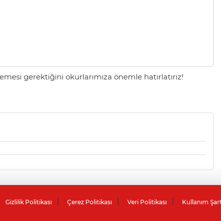
mesi gerektiğini okurlarımıza önemle hatırlatırız!
Gizlilik Politikası
Çerez Politikası
Veri Politikası
Kullanım Şar