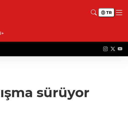
TR
İ+
lışma sürüyor