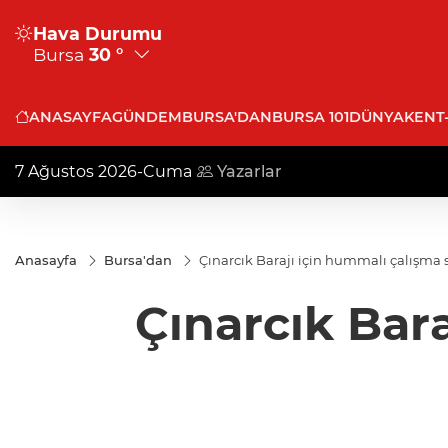
Hava Durumu
Bursa
30 °
ANASAYFA
GÜNDEM
BURSA'DAN
BURSA 101
DÜNYA
KENT
7 Ağustos 2026-Cuma
Yazarlar
Anasayfa
Bursa'dan
Çınarcık Barajı için hummalı çalışma 
Çınarcık Bar