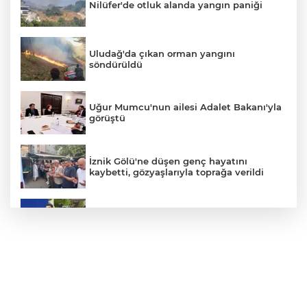
Nilüfer'de otluk alanda yangın paniği
Uludağ'da çıkan orman yangını
söndürüldü
Uğur Mumcu'nun ailesi Adalet Bakanı'yla
görüştü
İznik Gölü'ne düşen genç hayatını
kaybetti, gözyaşlarıyla toprağa verildi
Avcılar Belediye Başkanı hakkında
tahliye kararı
Bursa'da vatandaşa zorla hesap açtırıp
kara para aklayan çeteye operasyon