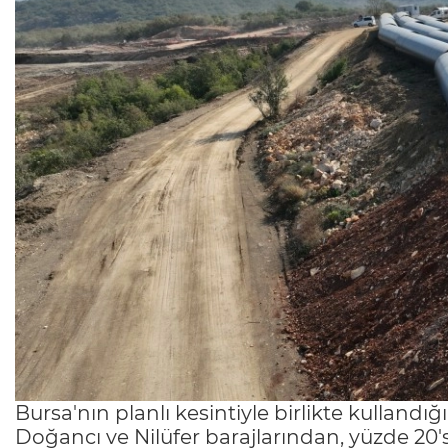
Bursa'nın planlı kesintiyle birlikte kulland
Doğancı ve Nilüfer barajlarından, yüzde 20'si