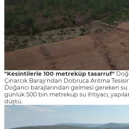
"Kesintilerle 100 metreküp tasarruf"
Doğa
Çınarcık Barajı'ndan Dobruca Arıtma Tesisin
Doğancı barajlarından gelmesi gereken su ihti
günlük 500 bin metreküp su ihtiyacı, yapıla
düştü.