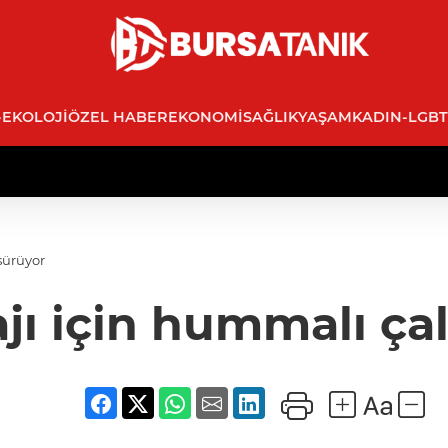
-EKOLOJI
ÖZEL HABER
EKONOMI
SAĞLIK
YAŞAM
KADIN-LGBT
sürüyor
ajı için hummalı ça