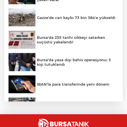
Gazze'de can kaybı 73 bin 384'e yükseldi
Bursa'da 255 tarihi sikkeyi satarken
suçüstü yakalandı!
Bursa’da yasa dışı bahis operasyonu: 3
kişi tutuklandı
IBAN'la para transferinde yeni dönem
İnegöllü girişimciden bağış
dolandırıcılığına karşı dijital çözüm
"Çerçeve Yasa" teklifi Adalet