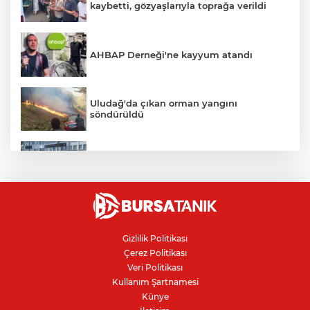
kaybetti, gözyaşlarıyla toprağa verildi
AHBAP Derneği'ne kayyum atandı
Uludağ'da çıkan orman yangını
söndürüldü
Bursa'da vatandaşa zorla hesap açtırıp
kara para aklayan çeteye operasyon
Avcılar Belediye Başkanı hakkında
tahliye kararı
Gizlilik Politikası
Çerez Politikası
Bursa'da yolcu otobüsünün çarptığı
Veri Politikası
kadın ağır yaralandı
Kullanım Şartnamesi
Künye