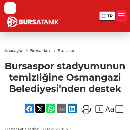
TR
Anasayfa
Bursa'dan
Bursaspor
stadyumunun
temizliğine
Bursaspor stadyumunun
Osmangazi
Belediyesi'nden
destek
temizliğine Osmangazi
Belediyesi'nden destek
Haber Giriş Tarihi: 02.02.2025 11:15