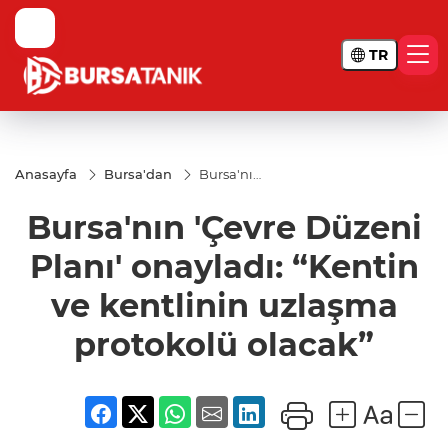
TR
Anasayfa
Bursa'dan
Bursa'nın
'Çevre
Düzeni
Bursa'nın 'Çevre Düzeni
Planı'
onayladı:
“Kentin
Planı' onayladı: “Kentin
ve
kentlinin
ve kentlinin uzlaşma
uzlaşma
protokolü
protokolü olacak”
olacak”