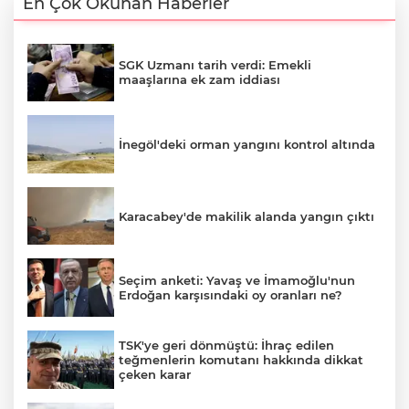
En Çok Okunan Haberler
SGK Uzmanı tarih verdi: Emekli
maaşlarına ek zam iddiası
İnegöl'deki orman yangını kontrol altında
Karacabey'de makilik alanda yangın çıktı
Seçim anketi: Yavaş ve İmamoğlu'nun
Erdoğan karşısındaki oy oranları ne?
TSK'ye geri dönmüştü: İhraç edilen
teğmenlerin komutanı hakkında dikkat
çeken karar