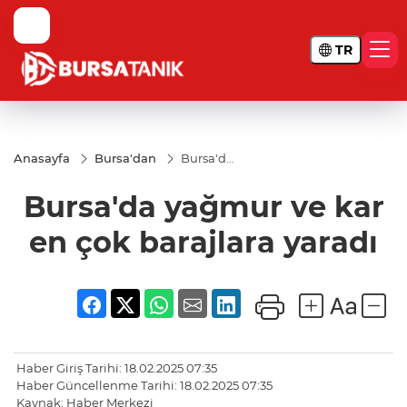
TR
Anasayfa
Bursa'dan
Bursa'da
yağmur
ve kar en
Bursa'da yağmur ve kar
çok
barajlara
yaradı
en çok barajlara yaradı
Haber Giriş Tarihi: 18.02.2025 07:35
Haber Güncellenme Tarihi: 18.02.2025 07:35
Kaynak: Haber Merkezi