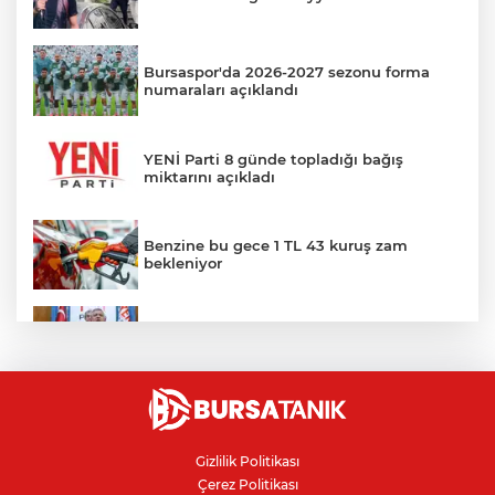
Bursaspor'da 2026-2027 sezonu forma
numaraları açıklandı
YENİ Parti 8 günde topladığı bağış
miktarını açıkladı
Benzine bu gece 1 TL 43 kuruş zam
bekleniyor
SONAR anketi açıklandı: YENİ Parti ilk
sırada
Bursa'da yangına müdahale ederken
yüksekten düşen itfaiye eri tedavi
altında
Gizlilik Politikası
Çerez Politikası