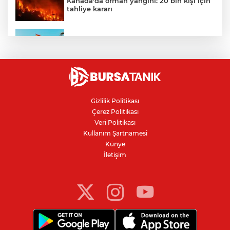
Kanada'da orman yangını: 20 bin kişi için
tahliye kararı
Ceuta göçmen krizi: İspanya, İtalya’ya
karşı sınır kontrolü getirdi
Karacabey Belediyespor'dan
Bursaspor'un gençlerine 5 yıllık imza
Gizlilik Politikası
Çerez Politikası
Kanser teşhisinde doğru görüntüleme
Veri Politikası
hayat kurtarıyor
Kullanım Şartnamesi
Künye
İletişim
Bursa'da parkta sıra dışı buluşma: Tilki,
kedi ve kirpi aynı karede