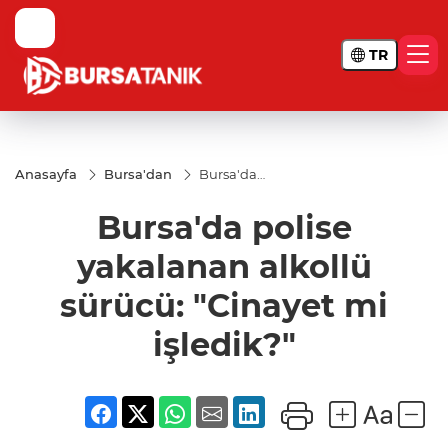
TR
Anasayfa
Bursa'dan
Bursa'da
polise
yakalanan
Bursa'da polise
alkollü
sürücü:
"Cinayet
yakalanan alkollü
mi
işledik?"
sürücü: "Cinayet mi
işledik?"