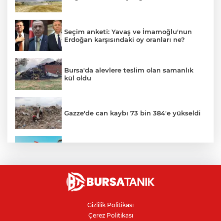
Seçim anketi: Yavaş ve İmamoğlu'nun
Erdoğan karşısındaki oy oranları ne?
Bursa'da alevlere teslim olan samanlık
kül oldu
Gazze'de can kaybı 73 bin 384'e yükseldi
Ceuta göçmen krizi: İspanya, İtalya’ya
karşı sınır kontrolü getirdi
İnegöllü girişimciden bağış
dolandırıcılığına karşı dijital çözüm
Gizlilik Politikası
Çerez Politikası