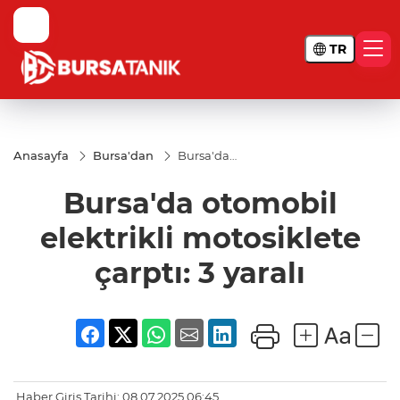
TR
Anasayfa
Bursa'dan
Bursa'da
otomobil
elektrikli
Bursa'da otomobil
motosiklete
çarptı: 3
yaralı
elektrikli motosiklete
çarptı: 3 yaralı
Haber Giriş Tarihi: 08.07.2025 06:45