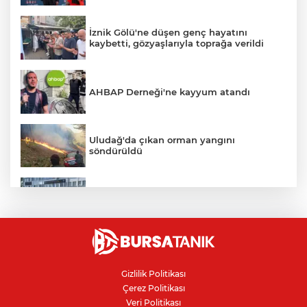
İznik Gölü'ne düşen genç hayatını
kaybetti, gözyaşlarıyla toprağa verildi
AHBAP Derneği'ne kayyum atandı
Uludağ'da çıkan orman yangını
söndürüldü
Bursa'da vatandaşa zorla hesap açtırıp
kara para aklayan çeteye operasyon
Avcılar Belediye Başkanı hakkında
tahliye kararı
Gizlilik Politikası
Çerez Politikası
Bursa'da yolcu otobüsünün çarptığı
Veri Politikası