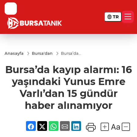
TR
Anasayfa
Bursa'dan
Bursa’da
kayıp
alarmı: 16
Bursa’da kayıp alarmı: 16
yaşındaki
Yunus
Emre
yaşındaki Yunus Emre
Varlı’dan
15 gündür
Varlı’dan 15 gündür
haber
alınamıyor
haber alınamıyor