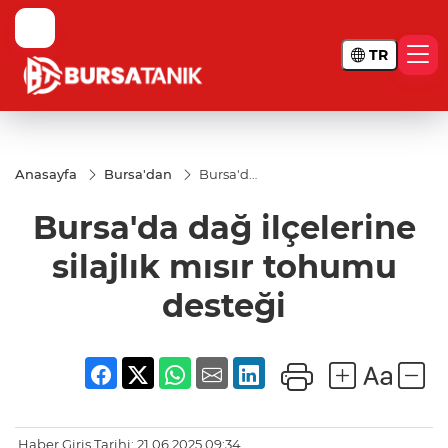
TR
Anasayfa
Bursa'dan
Bursa'da
dağ
ilçelerine
Bursa'da dağ ilçelerine
silajlık
mısır
tohumu
silajlık mısır tohumu
desteği
desteği
Haber Giriş Tarihi: 21.06.2025 09:34