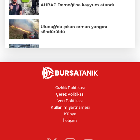
AHBAP Derneği'ne kayyum atandı
Uludağ'da çıkan orman yangını
söndürüldü
Bursa'da vatandaşa zorla hesap açtırıp
kara para aklayan çeteye operasyon
Avcılar Belediye Başkanı hakkında
tahliye kararı
Gizlilik Politikası
Çerez Politikası
Bursa'da yolcu otobüsünün çarptığı
Veri Politikası
kadın ağır yaralandı
Kullanım Şartnamesi
Künye
İletişim
Bursaspor'da 2026-2027 sezonu forma
numaraları açıklandı