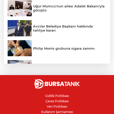
Uğur Mumcu'nun ailesi Adalet Bakanı'yla
görüştü
Avcılar Belediye Başkanı hakkında
tahliye kararı
Philip Morris grubuna sigara zammı
Bursa'daki kazada motosikletli duvara
çarparak can verdi
Nilüfer'de kaldırım işgallerine zabıta
denetimi
Gizlilik Politikası
Çerez Politikası
Bursa'da 100 dönümde hayvansal
Veri Politikası
gübreyle nektarin ve armut üretiyor
Kullanım Şartnamesi