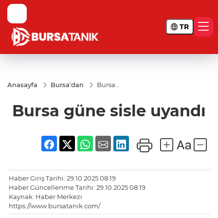
TR
Anasayfa
Bursa'dan
Bursa
güne
sisle
Bursa güne sisle uyandı
uyandı
Haber Giriş Tarihi: 29.10.2025 08:19
Haber Güncellenme Tarihi: 29.10.2025 08:19
Kaynak: Haber Merkezi
https://www.bursatanik.com/