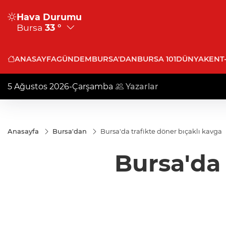
Hava Durumu
Bursa
33 °
ANASAYFA
GÜNDEM
BURSA'DAN
BURSA 101
DÜNYA
KENT
5 Ağustos 2026-Çarşamba
Yazarlar
Anasayfa
Bursa'dan
Bursa'da trafikte döner bıçaklı kavga
Bursa'da 