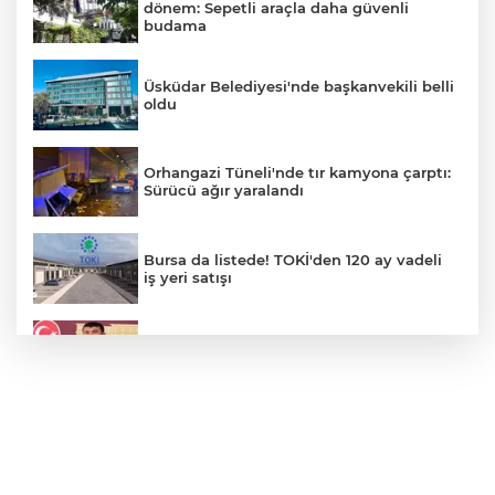
dönem: Sepetli araçla daha güvenli
budama
Üsküdar Belediyesi'nde başkanvekili belli
oldu
Orhangazi Tüneli'nde tır kamyona çarptı:
Sürücü ağır yaralandı
Bursa da listede! TOKİ'den 120 ay vadeli
iş yeri satışı
Veli Ağbaba'nın ağabeyi gözaltında
Motorine yeni indirim geliyor