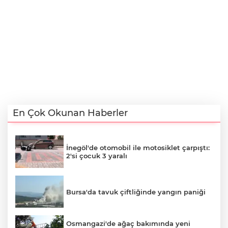
En Çok Okunan Haberler
İnegöl'de otomobil ile motosiklet çarpıştı:
2'si çocuk 3 yaralı
Bursa'da tavuk çiftliğinde yangın paniği
Osmangazi'de ağaç bakımında yeni