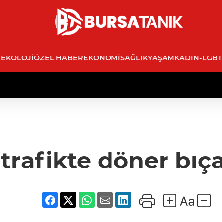
-EKOLOJI
ÖZEL HABER
EKONOMI
SAĞLIK
YAŞAM
KADIN-LGBT
trafikte döner bıç