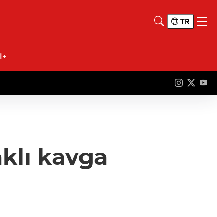
TR
İ+
aklı kavga