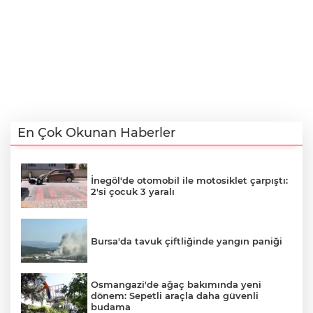
En Çok Okunan Haberler
İnegöl'de otomobil ile motosiklet çarpıştı:
2'si çocuk 3 yaralı
Bursa'da tavuk çiftliğinde yangın paniği
Osmangazi'de ağaç bakımında yeni
dönem: Sepetli araçla daha güvenli
budama