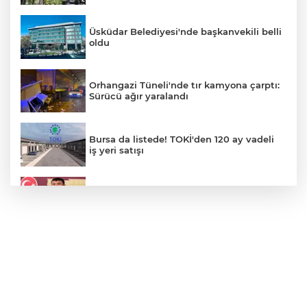
Üsküdar Belediyesi'nde başkanvekili belli
oldu
Orhangazi Tüneli'nde tır kamyona çarptı:
Sürücü ağır yaralandı
Bursa da listede! TOKİ'den 120 ay vadeli
iş yeri satışı
Veli Ağbaba'nın ağabeyi gözaltında
Motorine yeni indirim geliyor
Bursa'nın Nilüfer ilçesinde su kesintisi