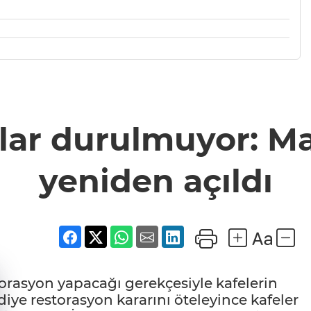
lar durulmuyor: Ma
yeniden açıldı
rasyon yapacağı gerekçesiyle kafelerin
iye restorasyon kararını öteleyince kafeler