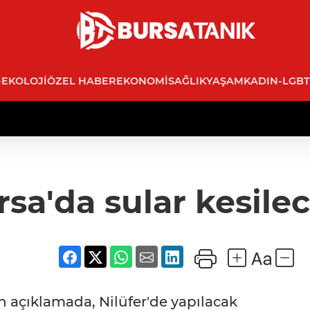
-EKOLOJI
ÖZEL HABER
EKONOMI
SAĞLIK
YAŞAM
KADIN-LGBT
sa'da sular kesile
 açıklamada, Nilüfer'de yapılacak