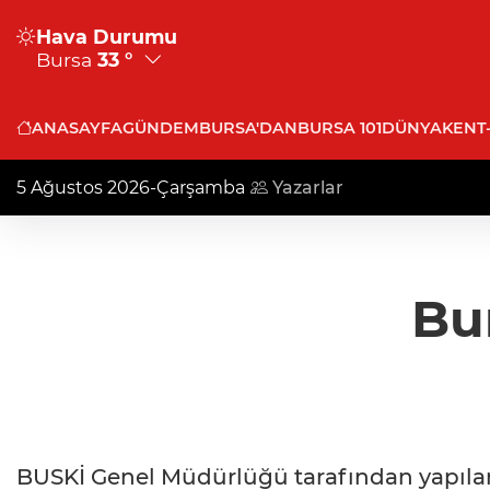
Hava Durumu
Bursa
33 °
ANASAYFA
GÜNDEM
BURSA'DAN
BURSA 101
DÜNYA
KENT
5 Ağustos 2026-Çarşamba
Yazarlar
Bur
BUSKİ Genel Müdürlüğü tarafından yapılan