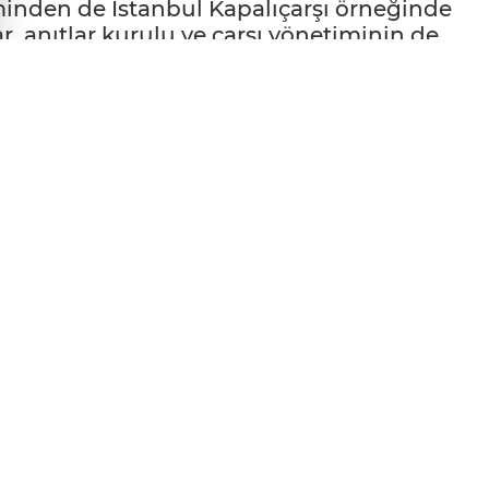
inden de İstanbul Kapalıçarşı örneğinde
ar, anıtlar kurulu ve çarşı yönetiminin de
misyonu kurulması talebi geldi.