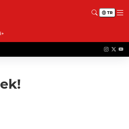
TR
İ+
cek!