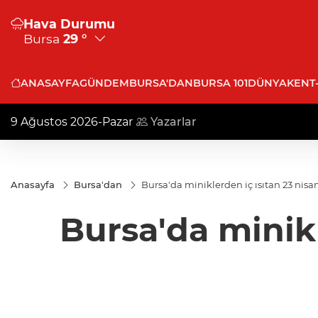
Hava Durumu
Bursa
29 °
ANASAYFA
GÜNDEM
BURSA'DAN
BURSA 101
DÜNYA
KENT
9 Ağustos 2026-Pazar
Yazarlar
Anasayfa
Bursa'dan
Bursa'da miniklerden iç ısıtan 23 nisa
Bursa'da minikl