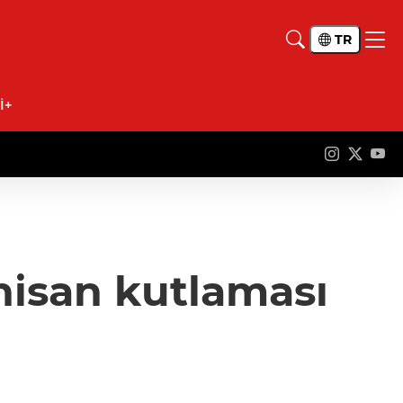
TR
İ+
 nisan kutlaması