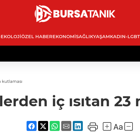
-EKOLOJI
ÖZEL HABER
EKONOMI
SAĞLIK
YAŞAM
KADIN-LGBT
n kutlaması
erden iç ısıtan 23