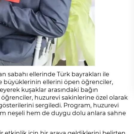
san sabahı ellerinde Türk bayrakları ile
 büyüklerinin ellerini öpen öğrenciler,
ileyerek kuşaklar arasındaki bağın
ğrenciler, huzurevi sakinlerine özel olarak
u gösterilerini sergiledi. Program, huzurevi
hem neşeli hem de duygu dolu anlara sahne
tkinlik için bir araya geldiklerini belirten