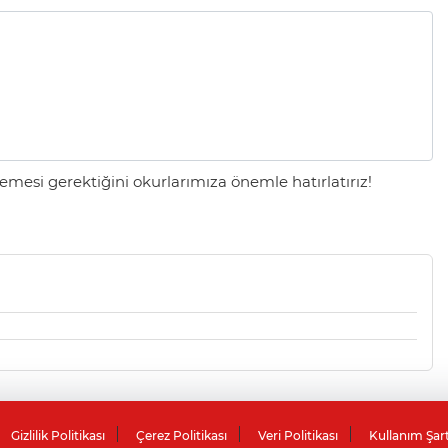
mesi gerektiğini okurlarımıza önemle hatırlatırız!
Gizlilik Politikası
Çerez Politikası
Veri Politikası
Kullanım Şar