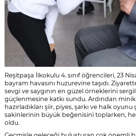
Reşitpaşa İlkokulu 4. sınıf öğrencileri, 23 Ni
bayram havasını huzurevine taşıdı. Ziyarette
sevgi ve saygının en güzel örneklerini serg
güçlenmesine katkı sundu. Ardından minik ö
hazırladıkları şiir, piyes, şarkı ve halk oyun
sakinlerinin büyük beğenisini toplarken, 
oldu.
Geçmişle geleceği buluşturan çok önemli bir e