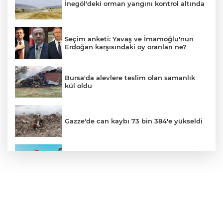
İnegöl'deki orman yangını kontrol altında
Seçim anketi: Yavaş ve İmamoğlu'nun
Erdoğan karşısındaki oy oranları ne?
Bursa'da alevlere teslim olan samanlık
kül oldu
Gazze'de can kaybı 73 bin 384'e yükseldi
Ceuta göçmen krizi: İspanya, İtalya’ya
karşı sınır kontrolü getirdi
İnegöllü girişimciden bağış
dolandırıcılığına karşı dijital çözüm