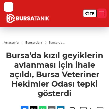
TR
Anasayfa
Bursa'dan
Bursa’da
kızıl
geyiklerin
Bursa’da kızıl geyiklerin
avlanması
için ihale
açıldı,
avlanması için ihale
Bursa
Veteriner
açıldı, Bursa Veteriner
Hekimler
Odası
Hekimler Odası tepki
tepki
gösterdi
gösterdi