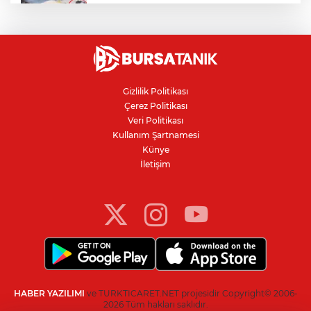
Bursa'daki kazada motosikletli duvara
çarparak can verdi
Nilüfer'de kaldırım işgallerine zabıta
denetimi
Gizlilik Politikası
Çerez Politikası
Bursa'da 100 dönümde hayvansal
Veri Politikası
gübreyle nektarin ve armut üretiyor
Kullanım Şartnamesi
Künye
İletişim
Resmi Gazete’de yayımlandı: Kritik yeşil
pasaport kararı
HABER YAZILIMI
ve TURKTICARET.NET projesidir Copyright© 2006-
2026 Tüm hakları saklıdır.