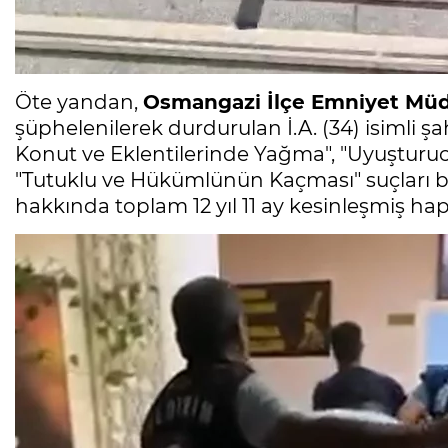
Öte yandan,
Osmangazi İlçe Emniyet Mü
şüphelenilerek durdurulan İ.A. (34) isimli ş
Konut ve Eklentilerinde Yağma", "Uyuşturu
"Tutuklu ve Hükümlünün Kaçması" suçları ba
hakkında toplam 12 yıl 11 ay kesinleşmiş hap