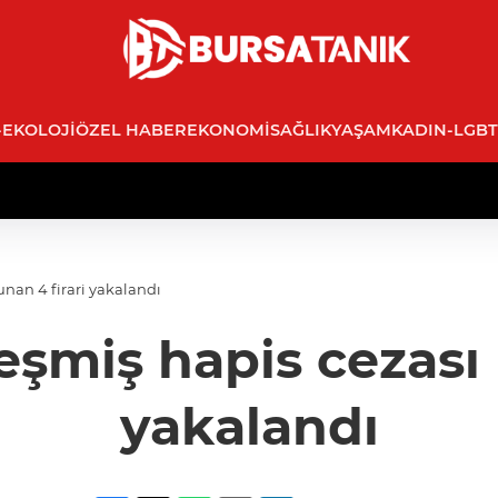
-EKOLOJI
ÖZEL HABER
EKONOMI
SAĞLIK
YAŞAM
KADIN-LGBT
unan 4 firari yakalandı
eşmiş hapis cezası 
yakalandı