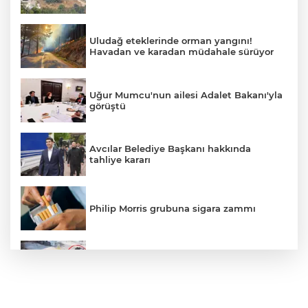
Uludağ eteklerinde orman yangını!
Havadan ve karadan müdahale sürüyor
Uğur Mumcu'nun ailesi Adalet Bakanı'yla
görüştü
Avcılar Belediye Başkanı hakkında
tahliye kararı
Philip Morris grubuna sigara zammı
Bursa'daki kazada motosikletli duvara
çarparak can verdi