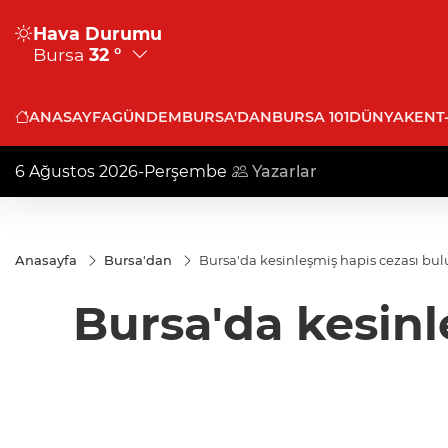
Hava Durumu
Bursa
32 °
ANASAYFA
GÜNDEM
BURSA'DAN
BURSA 101
DÜNYA
KENT
6 Ağustos 2026-Perşembe
Yazarlar
Anasayfa
Bursa'dan
Bursa'da kesinleşmiş hapis cezası bul
Bursa'da kesinl