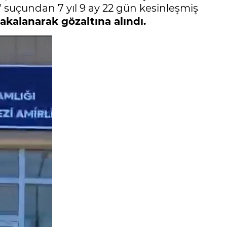
k" suçundan 7 yıl 9 ay 22 gün kesinleşmiş
yakalanarak gözaltına alındı.