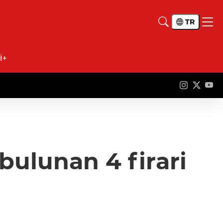
TR
İ+
bulunan 4 firari