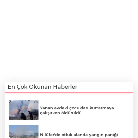
En Çok Okunan Haberler
Yanan evdeki çocukları kurtarmaya
çalışırken öldürüldü
Nilüfer'de otluk alanda yangın paniği