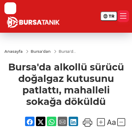
TR
Anasayfa
Bursa'dan
Bursa'da
alkollü
sürücü
Bursa'da alkollü sürücü
doğalgaz
kutusunu
patlattı,
doğalgaz kutusunu
mahalleli
sokağa
patlattı, mahalleli
döküldü
sokağa döküldü