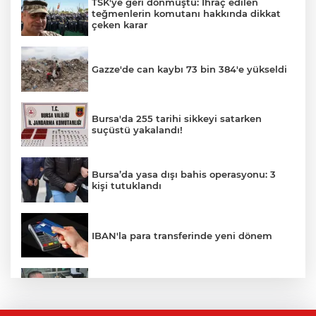
TSK'ye geri dönmüştü: İhraç edilen
teğmenlerin komutanı hakkında dikkat
çeken karar
Gazze'de can kaybı 73 bin 384'e yükseldi
Bursa'da 255 tarihi sikkeyi satarken
suçüstü yakalandı!
Bursa’da yasa dışı bahis operasyonu: 3
kişi tutuklandı
IBAN'la para transferinde yeni dönem
İnegöllü girişimciden bağış
dolandırıcılığına karşı dijital çözüm