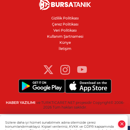
"Çerçeve Yasa" teklifi Adalet
Komisyonu'nda: İYİ Partili Türkeş ile
MHP'li Bülbül arasında "pislik" tartışması
Gizlilik Politikası
Çerez Politikası
İznik Gölü kıyısında 70 milyon yıllık fosil
Veri Politikası
bulundu
Kullanım Şartnamesi
Künye
İletişim
İnegöllü girişimciden bağış
dolandırıcılığına karşı dijital çözüm
HABER YAZILIMI
ve TURKTICARET.NET projesidir Copyright© 2006-
2026 Tüm hakları saklıdır.
Sizlere daha iyi hizmet sunabilmek adına sitemizde çerez
konumlandırmaktayız. Kişisel verileriniz, KVKK ve GDPR kapsamında