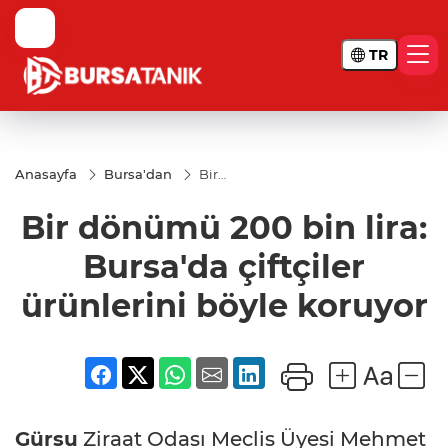
TR
Anasayfa
Bursa'dan
Bir
dönümü
200 bin
Bir dönümü 200 bin lira:
lira:
Bursa'da
çiftçiler
Bursa'da çiftçiler
ürünlerini
böyle
ürünlerini böyle koruyor
koruyor
Gürsu
Ziraat Odası Meclis Üyesi Mehmet