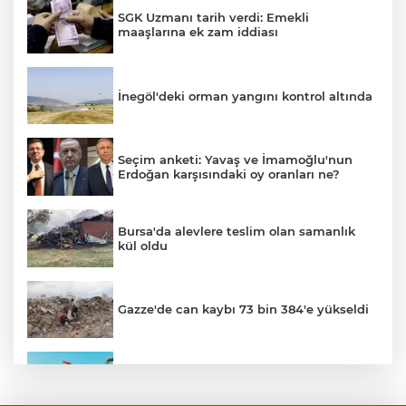
SGK Uzmanı tarih verdi: Emekli
maaşlarına ek zam iddiası
İnegöl'deki orman yangını kontrol altında
Seçim anketi: Yavaş ve İmamoğlu'nun
Erdoğan karşısındaki oy oranları ne?
Bursa'da alevlere teslim olan samanlık
kül oldu
Gazze'de can kaybı 73 bin 384'e yükseldi
Ceuta göçmen krizi: İspanya, İtalya’ya
karşı sınır kontrolü getirdi