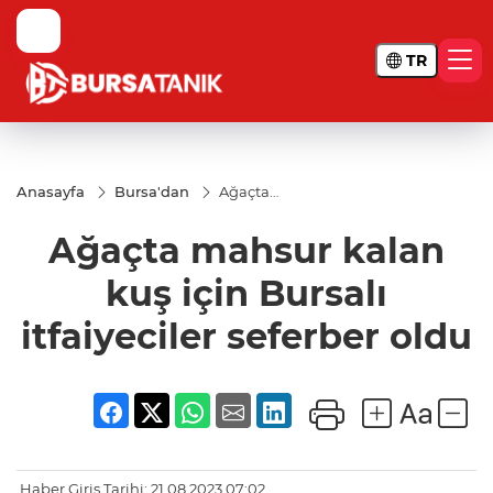
TR
Anasayfa
Bursa'dan
Ağaçta
mahsur
kalan kuş
Ağaçta mahsur kalan
için
Bursalı
itfaiyeciler
kuş için Bursalı
seferber
oldu
itfaiyeciler seferber oldu
Haber Giriş Tarihi: 21.08.2023 07:02