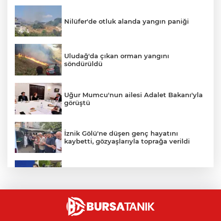
Nilüfer'de otluk alanda yangın paniği
Uludağ'da çıkan orman yangını
söndürüldü
Uğur Mumcu'nun ailesi Adalet Bakanı'yla
görüştü
İznik Gölü'ne düşen genç hayatını
kaybetti, gözyaşlarıyla toprağa verildi
Avcılar Belediye Başkanı hakkında
tahliye kararı
Bursa'da vatandaşa zorla hesap açtırıp
kara para aklayan çeteye operasyon