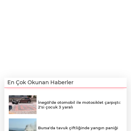
En Çok Okunan Haberler
İnegöl'de otomobil ile motosiklet çarpıştı:
2'si çocuk 3 yaralı
Bursa'da tavuk çiftliğinde yangın paniği