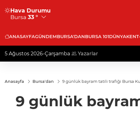
Hava Durumu
Bursa
33 °
ANASAYFA
GÜNDEM
BURSA'DAN
BURSA 101
DÜNYA
KENT
5 Ağustos 2026-Çarşamba
Yazarlar
Anasayfa
Bursa'dan
9 günlük bayram tatili trafiği Bursa 
9 günlük bayram 