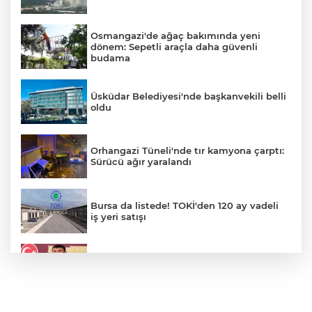
Osmangazi'de ağaç bakımında yeni
dönem: Sepetli araçla daha güvenli
budama
Üsküdar Belediyesi'nde başkanvekili belli
oldu
Orhangazi Tüneli'nde tır kamyona çarptı:
Sürücü ağır yaralandı
Bursa da listede! TOKİ'den 120 ay vadeli
iş yeri satışı
Veli Ağbaba'nın ağabeyi gözaltında