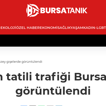
-EKOLOJI
ÖZEL HABER
EKONOMI
SAĞLIK
YAŞAM
KADIN-LGBT
Kuzey gişelerde görüntülendi
tatili trafiği Burs
görüntülendi