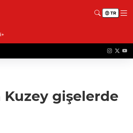
TR
İ+
a Kuzey gişelerde