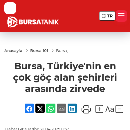
TR
Anasayfa
Bursa 101
Bursa,
Türkiye'nin
en çok göç
Bursa, Türkiye'nin en
alan
şehirleri
arasında
çok göç alan şehirleri
zirvede
arasında zirvede
Haber Giriş Tarihi: 30.04.2025 11:57