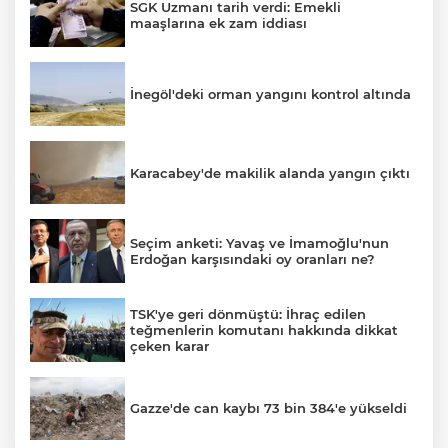
SGK Uzmanı tarih verdi: Emekli
maaşlarına ek zam iddiası
İnegöl'deki orman yangını kontrol altında
Karacabey'de makilik alanda yangın çıktı
Seçim anketi: Yavaş ve İmamoğlu'nun
Erdoğan karşısındaki oy oranları ne?
TSK'ye geri dönmüştü: İhraç edilen
teğmenlerin komutanı hakkında dikkat
çeken karar
Gazze'de can kaybı 73 bin 384'e yükseldi