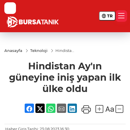
TR
Anasayfa
Teknoloji
Hindistan
Ay'ın
güneyine
Hindistan Ay'ın
iniş
yapan ilk
ülke oldu
güneyine iniş yapan ilk
ülke oldu
Haber Giriş Tarihi: 23.08.2023 16:30