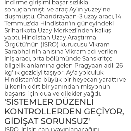
indirme girişimi başarısızlıkla
sonuçlanmıştı ve araç Ay’ın yüzeyine
düşmüştü. Chandrayaan-3 uzay aracı, 14
Temmuz'da Hindistan'ın güneyindeki
Sriharikota Uzay Merkezi’nden kalkış
yaptı. Hindistan Uzay Araştırma
Örgütü'nün (ISRO) kurucusu Vikram
Sarabhai'nin anısına Vikram adı verilen
iniş aracı, orta bölümünde Sanskritçe
bilgelik anlamına gelen Pragyaan adlı 26
kg'lık geziciyi taşıyor. Ay'a yolculuk
Hindistan'da büyük bir heyecan yarattı ve
ülkenin dört bir yanından misyonun
başarısı için dua ve dilekler yağdı.
'SİSTEMLER DÜZENLİ
KONTROLLERDEN GEÇİYOR,
GİDİŞAT SORUNSUZ'
ISRO, inişin canlı yayınlanacağını