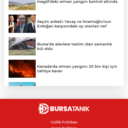
İnegöl'deki orman yangını kontrol altında
Seçim anketi: Yavaş ve İmamoğlu'nun
Erdoğan karşısındaki oy oranları ne?
Bursa'da alevlere teslim olan samanlık
kül oldu
Kanada'da orman yangını: 20 bin kişi için
tahliye kararı
Ceuta göçmen krizi: İspanya, İtalya’ya
karşı sınır kontrolü getirdi
Karacabey Belediyespor'dan
Bursaspor'un gençlerine 5 yıllık imza
Gizlilik Politikası