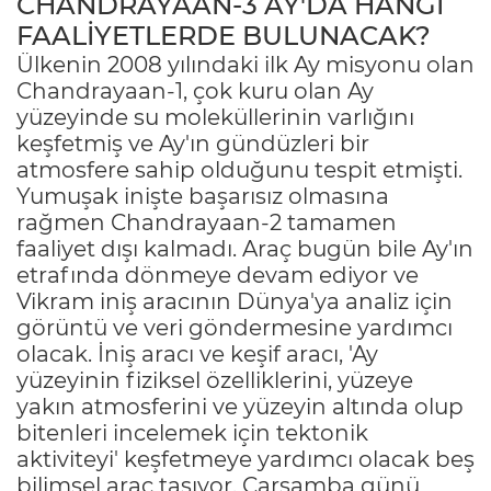
CHANDRAYAAN-3 AY'DA HANGİ
FAALİYETLERDE BULUNACAK?
Ülkenin 2008 yılındaki ilk Ay misyonu olan
Chandrayaan-1, çok kuru olan Ay
yüzeyinde su moleküllerinin varlığını
keşfetmiş ve Ay'ın gündüzleri bir
atmosfere sahip olduğunu tespit etmişti.
Yumuşak inişte başarısız olmasına
rağmen Chandrayaan-2 tamamen
faaliyet dışı kalmadı. Araç bugün bile Ay'ın
etrafında dönmeye devam ediyor ve
Vikram iniş aracının Dünya'ya analiz için
görüntü ve veri göndermesine yardımcı
olacak. İniş aracı ve keşif aracı, 'Ay
yüzeyinin fiziksel özelliklerini, yüzeye
yakın atmosferini ve yüzeyin altında olup
bitenleri incelemek için tektonik
aktiviteyi' keşfetmeye yardımcı olacak beş
bilimsel araç taşıyor. Çarşamba günü