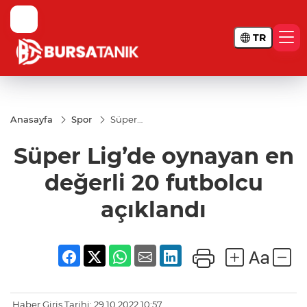
TR
Anasayfa
Spor
Süper
Lig’de
oynayan
Süper Lig’de oynayan en
en
değerli
20
değerli 20 futbolcu
futbolcu
açıklandı
açıklandı
Haber Giriş Tarihi: 29.10.2022 10:57