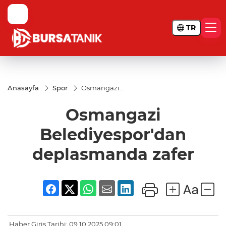
TR
Anasayfa
Spor
Osmangazi
Belediyespor'dan
deplasmanda
Osmangazi
zafer
Belediyespor'dan
deplasmanda zafer
Haber Giriş Tarihi: 09.10.2025 09:01