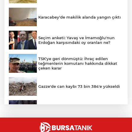
Karacabey'de makilik alanda yangın çıktı
Seçim anketi: Yavaş ve İmamoğlu'nun
Erdoğan karşısındaki oy oranları ne?
TSK'ye geri dönmüştü: İhraç edilen
teğmenlerin komutanı hakkında dikkat
çeken karar
Gazze'de can kaybı 73 bin 384'e yükseldi
Bursa’da yasa dışı bahis operasyonu: 3
kişi tutuklandı
Bursa'da alevlere teslim olan samanlık