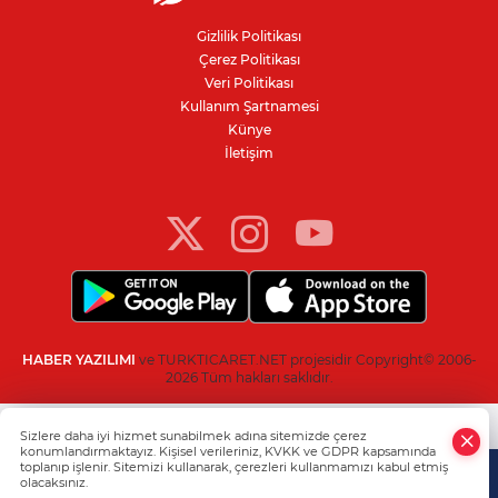
kül oldu
Gizlilik Politikası
Çerez Politikası
Veri Politikası
IBAN'la para transferinde yeni dönem
Kullanım Şartnamesi
Künye
İletişim
İnegöllü girişimciden bağış
dolandırıcılığına karşı dijital çözüm
HABER YAZILIMI
ve TURKTICARET.NET projesidir Copyright© 2006-
2026 Tüm hakları saklıdır.
Sizlere daha iyi hizmet sunabilmek adına sitemizde çerez
konumlandırmaktayız. Kişisel verileriniz, KVKK ve GDPR kapsamında
toplanıp işlenir. Sitemizi kullanarak, çerezleri kullanmamızı kabul etmiş
olacaksınız.