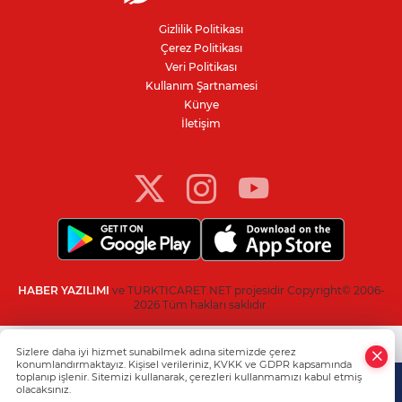
denetimi
Gizlilik Politikası
Çerez Politikası
Bursa'da 100 dönümde hayvansal
Veri Politikası
gübreyle nektarin ve armut üretiyor
Kullanım Şartnamesi
Künye
İletişim
Resmi Gazete’de yayımlandı: Kritik yeşil
pasaport kararı
HABER YAZILIMI
ve TURKTICARET.NET projesidir Copyright© 2006-
2026 Tüm hakları saklıdır.
Sizlere daha iyi hizmet sunabilmek adına sitemizde çerez
konumlandırmaktayız. Kişisel verileriniz, KVKK ve GDPR kapsamında
toplanıp işlenir. Sitemizi kullanarak, çerezleri kullanmamızı kabul etmiş
olacaksınız.