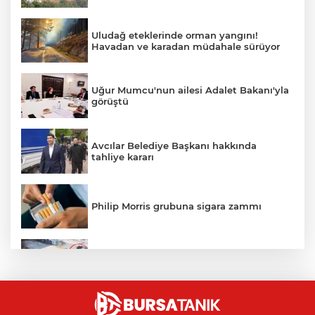
Uludağ eteklerinde orman yangını!
Havadan ve karadan müdahale sürüyor
Uğur Mumcu'nun ailesi Adalet Bakanı'yla
görüştü
Avcılar Belediye Başkanı hakkında
tahliye kararı
Philip Morris grubuna sigara zammı
Bursa'daki kazada motosikletli duvara
çarparak can verdi
Nilüfer'de kaldırım işgallerine zabıta