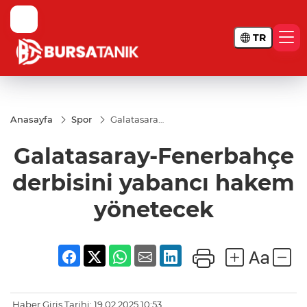
TR
Anasayfa
Spor
Galatasaray-
Fenerbahçe
derbisini
Galatasaray-Fenerbahçe
yabancı
hakem
yönetecek
derbisini yabancı hakem
yönetecek
Haber Giriş Tarihi: 19.02.2025 10:53