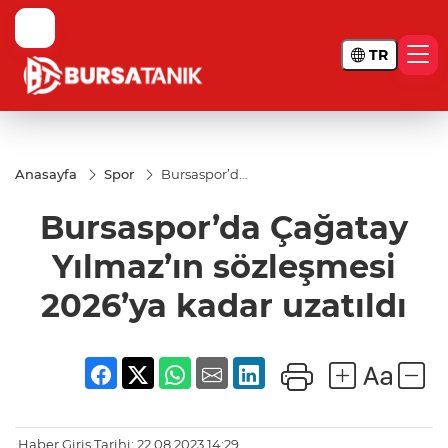
TR
Anasayfa
Spor
Bursaspor’da
Çağatay
Yılmaz’ın
Bursaspor’da Çağatay
sözleşmesi
2026’ya
kadar
Yılmaz’ın sözleşmesi
uzatıldı
2026’ya kadar uzatıldı
Haber Giriş Tarihi: 22.08.2023 14:29