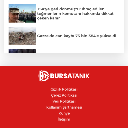
TSK'ye geri dönmüştü: İhraç edilen
teğmenlerin komutanı hakkında dikkat
çeken karar
Gazze'de can kaybı 73 bin 384'e yükseldi
Bursa’da yasa dışı bahis operasyonu: 3
kişi tutuklandı
IBAN'la para transferinde yeni dönem
Gizlilik Politikası
Çerez Politikası
İznik Gölü kıyısında 70 milyon yıllık fosil
Veri Politikası
bulundu
Kullanım Şartnamesi
Künye
İletişim
İnegöllü girişimciden bağış
dolandırıcılığına karşı dijital çözüm