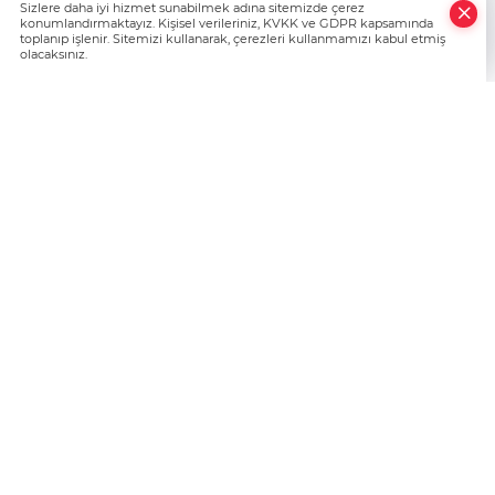
Haber Giriş Tarihi: 16.10.2025 08:35
Sizlere daha iyi hizmet sunabilmek adına sitemizde çerez
konumlandırmaktayız. Kişisel verileriniz, KVKK ve GDPR kapsamında
Haber Güncellenme Tarihi: 16.10.2025 08:35
toplanıp işlenir. Sitemizi kullanarak, çerezleri kullanmamızı kabul etmiş
Kaynak: Haber Merkezi
olacaksınız.
https://www.bursatanik.com/