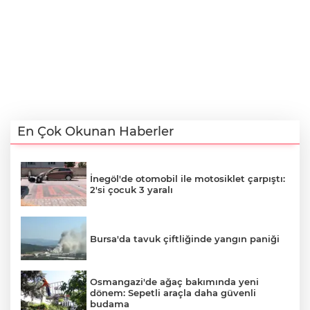
En Çok Okunan Haberler
İnegöl'de otomobil ile motosiklet çarpıştı:
2'si çocuk 3 yaralı
Bursa'da tavuk çiftliğinde yangın paniği
Osmangazi'de ağaç bakımında yeni
dönem: Sepetli araçla daha güvenli
budama