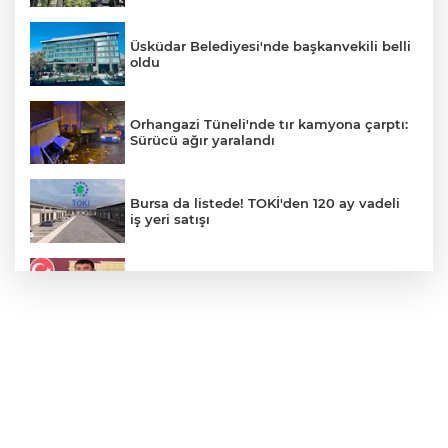
Üsküdar Belediyesi'nde başkanvekili belli
oldu
Orhangazi Tüneli'nde tır kamyona çarptı:
Sürücü ağır yaralandı
Bursa da listede! TOKİ'den 120 ay vadeli
iş yeri satışı
Veli Ağbaba'nın ağabeyi gözaltında
Motorine yeni indirim geliyor
Bursa'nın Nilüfer ilçesinde su kesintisi