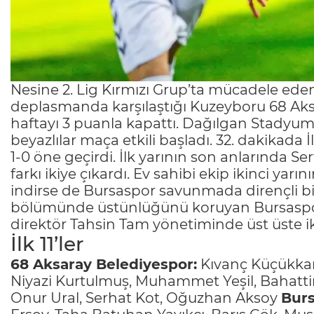
Nesine 2. Lig Kırmızı Grup’ta mücadele ede
deplasmanda karşılaştığı Kuzeyboru 68 Aks
haftayı 3 puanla kapattı. Dağılgan Stadyu
beyazlılar maça etkili başladı. 32. dakikada
1-0 öne geçirdi. İlk yarının son anlarında S
farkı ikiye çıkardı. Ev sahibi ekip ikinci ya
indirse de Bursaspor savunmada dirençli b
bölümünde üstünlüğünü koruyan Bursaspor,
direktör Tahsin Tam yönetiminde üst üste ikin
İlk 11’ler
68 Aksaray Belediyespor:
Kıvanç Küçükkarı
Niyazi Kurtulmuş, Muhammet Yeşil, Bahatti
Onur Ural, Serhat Kot, Oğuzhan Aksoy
Bur