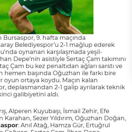
n Bursaspor, 9. hafta maçında
aray Belediyespor’u 2-1 mağlup ederek
mu’nda oynanan karşılaşmada yeşil-
 İlhan Depe’nin asistiyle Sertaç Çam takımını
ertaç Çam bu kez penaltıdan ağları sarstı ve
rının hemen başında Oğuzhan ile farkı bire
ir oyun ortaya koydu. Maçın kalan
 deplasmandan 2-1 galip ayrılarak teknik
ci galibiyetini aldı.
ş, Alperen Kuyubaşı, İsmail Zehir, Efe
n Karahan, Sezer Yıldırım, Oğuzhan Doğan,
saspor
: Anıl Atağ, Hamza Gür, Ertuğrul