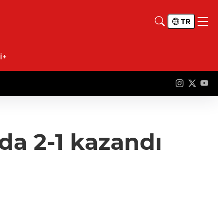
TR
İ+
a 2-1 kazandı