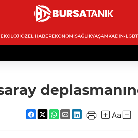
-EKOLOJI
ÖZEL HABER
EKONOMI
SAĞLIK
YAŞAM
KADIN-LGBT
saray deplasmanınd