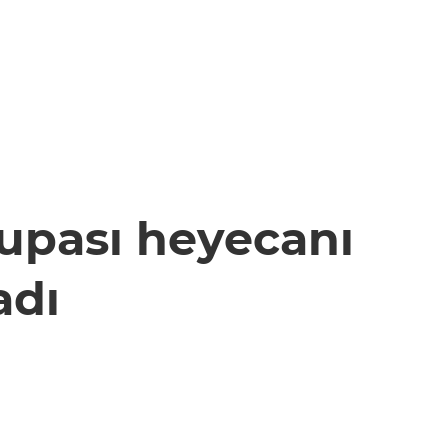
upası heyecanı
adı