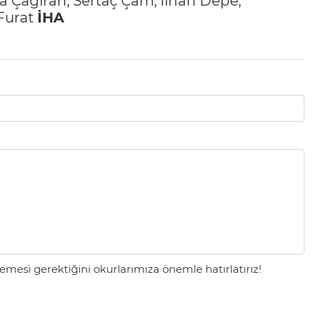
sa Çağıran, Sertaç Çam, İlhan Depe,
 Furat
İHA
mesi gerektiğini okurlarımıza önemle hatırlatırız!