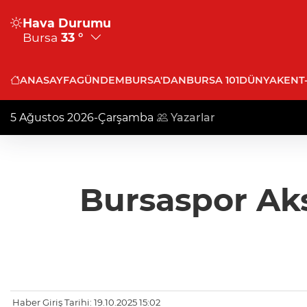
Hava Durumu
Bursa
33 °
ANASAYFA
GÜNDEM
BURSA'DAN
BURSA 101
DÜNYA
KENT
5 Ağustos 2026-Çarşamba
Yazarlar
Bursaspor Ak
Haber Giriş Tarihi: 19.10.2025 15:02