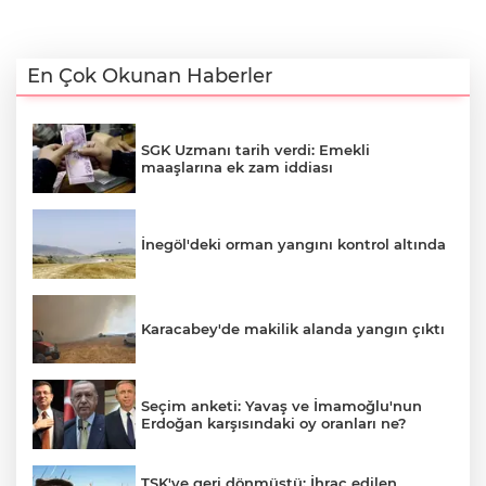
En Çok Okunan Haberler
SGK Uzmanı tarih verdi: Emekli
maaşlarına ek zam iddiası
İnegöl'deki orman yangını kontrol altında
Karacabey'de makilik alanda yangın çıktı
Seçim anketi: Yavaş ve İmamoğlu'nun
Erdoğan karşısındaki oy oranları ne?
TSK'ye geri dönmüştü: İhraç edilen