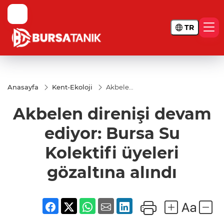
TR
Anasayfa
Kent-Ekoloji
Akbelen
direnişi
devam
Akbelen direnişi devam
ediyor:
Bursa Su
Kolektifi
ediyor: Bursa Su
üyeleri
gözaltına
Kolektifi üyeleri
alındı
gözaltına alındı