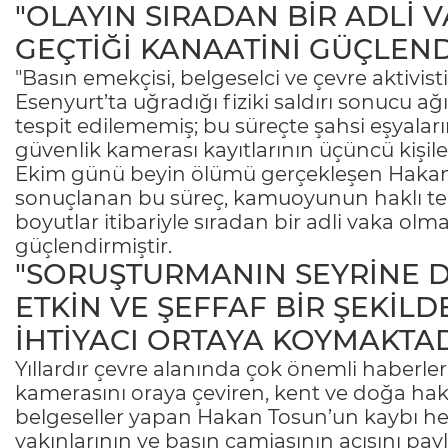
"OLAYIN SIRADAN BİR ADLİ
GEÇTİĞİ KANAATİNİ GÜÇLEND
"Basın emekçisi, belgeselci ve çevre aktivis
Esenyurt’ta uğradığı fiziki saldırı sonucu ağ
tespit edilememiş; bu süreçte şahsi eşyaları
güvenlik kamerası kayıtlarının üçüncü kişiler
Ekim günü beyin ölümü gerçekleşen Hakan 
sonuçlanan bu süreç, kamuoyunun haklı tep
boyutlar itibariyle sıradan bir adli vaka ol
güçlendirmiştir.
"SORUŞTURMANIN SEYRİNE DA
ETKİN VE ŞEFFAF BİR ŞEKİ
İHTİYACI ORTAYA KOYMAKTAD
Yıllardır çevre alanında çok önemli haberler
kamerasını oraya çeviren, kent ve doğa hakkı
belgeseller yapan Hakan Tosun’un kaybı hep
yakınlarının ve basın camiasının acısını pa