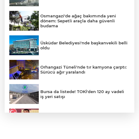
Osmangazi'de ağaç bakımında yeni
dönem: Sepetli araçla daha güvenli
budama
Üsküdar Belediyesi'nde başkanvekili belli
oldu
Orhangazi Tüneli'nde tır kamyona çarptı:
Sürücü ağır yaralandı
Bursa da listede! TOKİ'den 120 ay vadeli
iş yeri satışı
Veli Ağbaba'nın ağabeyi gözaltında