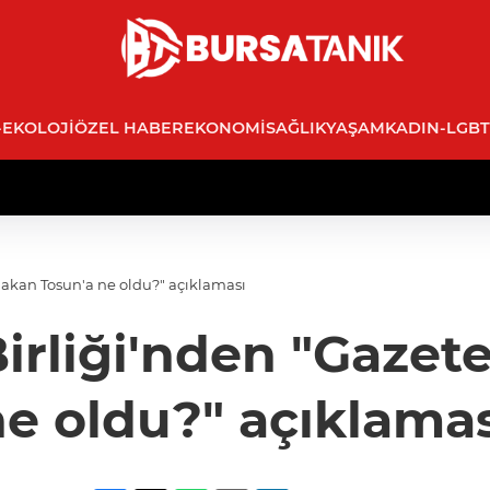
-EKOLOJI
ÖZEL HABER
EKONOMI
SAĞLIK
YAŞAM
KADIN-LGBT
 Hakan Tosun'a ne oldu?" açıklaması
Birliği'nden "Gazet
e oldu?" açıklama