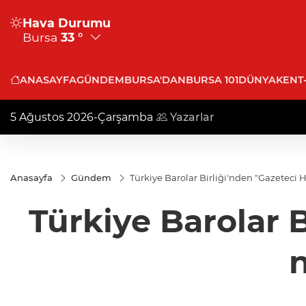
Hava Durumu
Bursa
33 °
ANASAYFA
GÜNDEM
BURSA'DAN
BURSA 101
DÜNYA
KENT
5 Ağustos 2026-Çarşamba
Yazarlar
Anasayfa
Gündem
Türkiye Barolar Birliği'nden "Gazeteci
Türkiye Barolar 
n