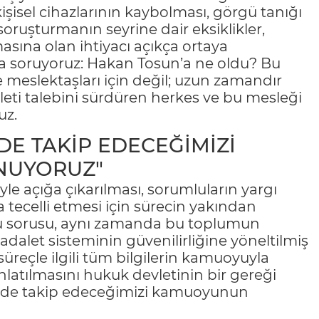
kişisel cihazlarının kaybolması, görgü tanığı
e soruşturmanın seyrine dair eksiklikler,
masına olan ihtiyacı açıkça ortaya
ha soruyoruz: Hakan Tosun’a ne oldu? Bu
 meslektaşları için değil; uzun zamandır
leti talebini sürdüren herkes ve bu mesleği
uz.
DE TAKİP EDECEĞİMİZİ
NUYORUZ"
iyle açığa çıkarılması, sorumluların yargı
 tecelli etmesi için sürecin yakından
uğu sorusu, aynı zamanda bu toplumun
adalet sisteminin güvenilirliğine yöneltilmiş
reçle ilgili tüm bilgilerin kamuoyuyla
nlatılmasını hukuk devletinin bir gereği
ekilde takip edeceğimizi kamuoyunun