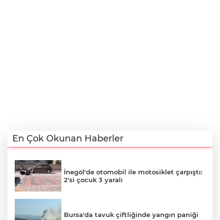
En Çok Okunan Haberler
İnegöl'de otomobil ile motosiklet çarpıştı:
2'si çocuk 3 yaralı
Bursa'da tavuk çiftliğinde yangın paniği