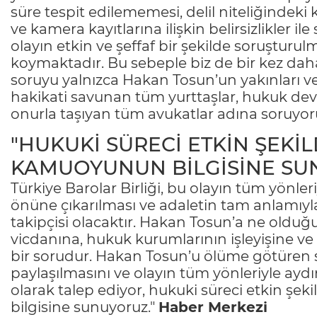
süre tespit edilememesi, delil niteliğindeki 
ve kamera kayıtlarına ilişkin belirsizlikler il
olayın etkin ve şeffaf bir şekilde soruşturul
koymaktadır. Bu sebeple biz de bir kez da
soruyu yalnızca Hakan Tosun’un yakınları ve
hakikati savunan tüm yurttaşlar, hukuk dev
onurla taşıyan tüm avukatlar adına soruyor
"HUKUKİ SÜRECİ ETKİN ŞEKİL
KAMUOYUNUN BİLGİSİNE SU
Türkiye Barolar Birliği, bu olayın tüm yönler
önüne çıkarılması ve adaletin tam anlamıyla
takipçisi olacaktır. Hakan Tosun’a ne old
vicdanına, hukuk kurumlarının işleyişine ve 
bir sorudur. Hakan Tosun’u ölüme götüren sü
paylaşılmasını ve olayın tüm yönleriyle aydı
olarak talep ediyor, hukuki süreci etkin ş
bilgisine sunuyoruz."
Haber Merkezi