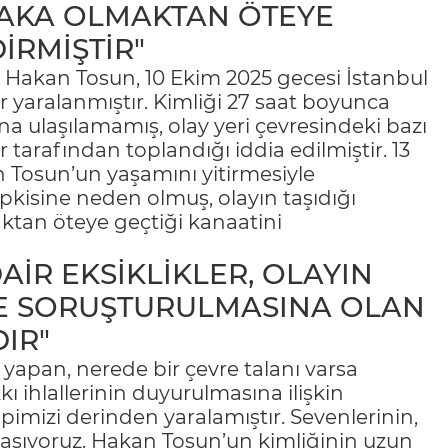
 VAKA OLMAKTAN ÖTEYE
İRMİŞTİR"
ti Hakan Tosun, 10 Ekim 2025 gecesi İstanbul
ır yaralanmıştır. Kimliği 27 saat boyunca
na ulaşılamamış, olay yeri çevresindeki bazı
 tarafından toplandığı iddia edilmiştir. 13
Tosun’un yaşamını yitirmesiyle
kisine neden olmuş, olayın taşıdığı
maktan öteye geçtiği kanaatini
İR EKSİKLİKLER, OLAYIN
LDE SORUŞTURULMASINA OLAN
IR"
 yapan, nerede bir çevre talanı varsa
 ihlallerinin duyurulmasına ilişkin
imizi derinden yaralamıştır. Sevenlerinin,
ylaşıyoruz. Hakan Tosun’un kimliğinin uzun