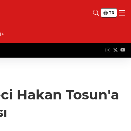
TR
İ+
eci Hakan Tosun'a
sı