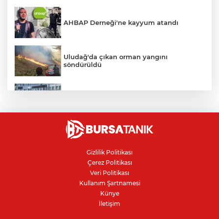
AHBAP Derneği'ne kayyum atandı
Uludağ'da çıkan orman yangını
söndürüldü
Bursa'da vatandaşa zorla hesap açtırıp
kara para aklayan çeteye operasyon
Avcılar Belediye Başkanı hakkında
tahliye kararı
Gizlilik Politikası
Çerez Politikası
Bursa'da yolcu otobüsünün çarptığı
Veri Politikası
kadın ağır yaralandı
Kullanım Şartnamesi
Künye
İletişim
Bursaspor'da 2026-2027 sezonu forma
numaraları açıklandı