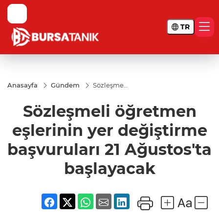
TR
Anasayfa
Gündem
Sözleşmeli
öğretmen
eşlerinin
Sözleşmeli öğretmen
yer
değiştirme
başvuruları
eşlerinin yer değiştirme
21
Ağustos'ta
başvuruları 21 Ağustos'ta
başlayacak
başlayacak