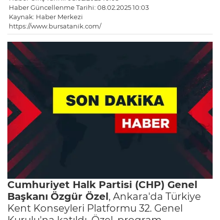
Haber Güncellenme Tarihi: 08.02.2025 10:03
Kaynak: Haber Merkezi
https://www.bursatanik.com/
Cumhuriyet Halk Partisi (CHP) Genel
Başkanı
Özgür Özel
, Ankara'da Türkiye
Kent Konseyleri Platformu 32. Genel
Kurulu'na katıldı. Özel, program