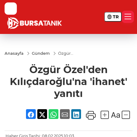
TR
Anasayfa
Gündem
Özgür
Özel'den
Kılıçdaroğlu'na
Özgür Özel'den
'ihanet' yanıtı
Kılıçdaroğlu'na 'ihanet'
yanıtı
Haber Giriş Tarihi: 08.02.2025 10:03