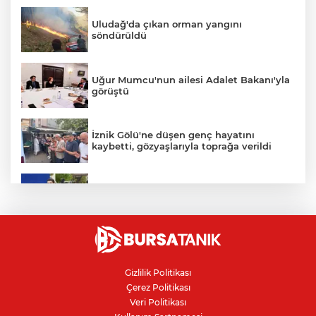
Uludağ'da çıkan orman yangını
söndürüldü
Uğur Mumcu'nun ailesi Adalet Bakanı'yla
görüştü
İznik Gölü'ne düşen genç hayatını
kaybetti, gözyaşlarıyla toprağa verildi
Avcılar Belediye Başkanı hakkında
tahliye kararı
Bursa'da vatandaşa zorla hesap açtırıp
kara para aklayan çeteye operasyon
Gizlilik Politikası
Çerez Politikası
Benzine bu gece 1 TL 43 kuruş zam
Veri Politikası
bekleniyor