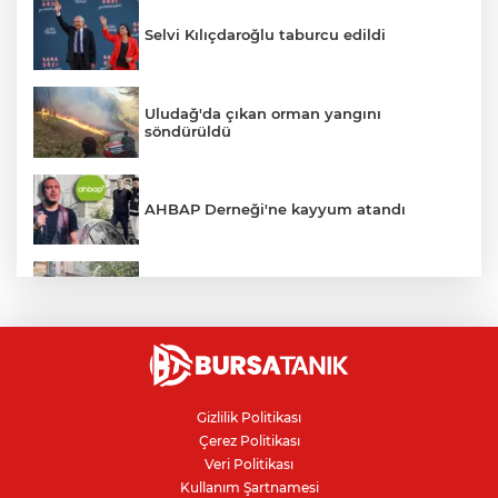
Selvi Kılıçdaroğlu taburcu edildi
Uludağ'da çıkan orman yangını
söndürüldü
AHBAP Derneği'ne kayyum atandı
İznik Gölü'ne düşen genç hayatını
kaybetti, gözyaşlarıyla toprağa verildi
Avcılar Belediye Başkanı hakkında
tahliye kararı
Gizlilik Politikası
Çerez Politikası
Bursa'da vatandaşa zorla hesap açtırıp
Veri Politikası
kara para aklayan çeteye operasyon
Kullanım Şartnamesi