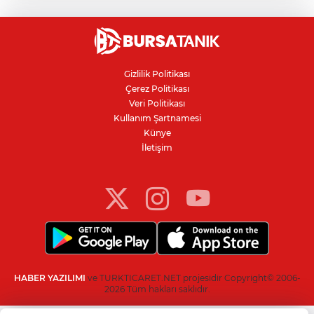
çarparak can verdi
Nilüfer'de kaldırım işgallerine zabıta
denetimi
Gizlilik Politikası
Çerez Politikası
Bursa'da 100 dönümde hayvansal
Veri Politikası
gübreyle nektarin ve armut üretiyor
Kullanım Şartnamesi
Künye
İletişim
Resmi Gazete’de yayımlandı: Kritik yeşil
pasaport kararı
HABER YAZILIMI
ve TURKTICARET.NET projesidir Copyright© 2006-
2026 Tüm hakları saklıdır.