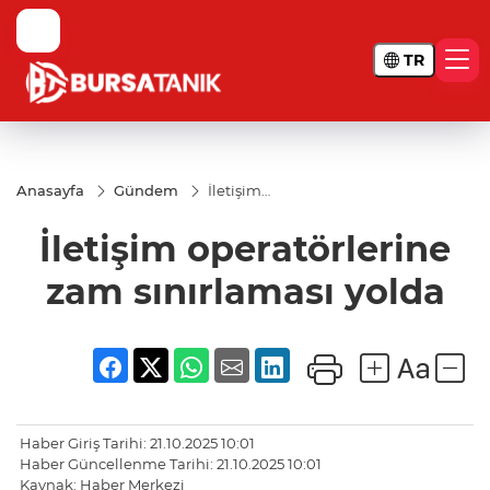
TR
Anasayfa
Gündem
İletişim
operatörlerine
zam
İletişim operatörlerine
sınırlaması
yolda
zam sınırlaması yolda
Haber Giriş Tarihi: 21.10.2025 10:01
Haber Güncellenme Tarihi: 21.10.2025 10:01
Kaynak: Haber Merkezi