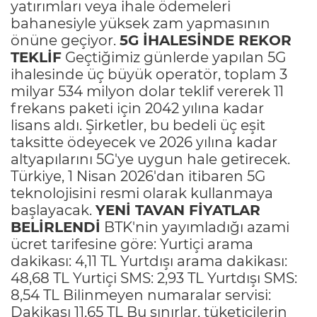
yatırımları veya ihale ödemeleri
bahanesiyle yüksek zam yapmasının
önüne geçiyor.
5G İHALESİNDE REKOR
TEKLİF
Geçtiğimiz günlerde yapılan 5G
ihalesinde üç büyük operatör, toplam 3
milyar 534 milyon dolar teklif vererek 11
frekans paketi için 2042 yılına kadar
lisans aldı. Şirketler, bu bedeli üç eşit
taksitte ödeyecek ve 2026 yılına kadar
altyapılarını 5G'ye uygun hale getirecek.
Türkiye, 1 Nisan 2026'dan itibaren 5G
teknolojisini resmi olarak kullanmaya
başlayacak.
YENİ TAVAN FİYATLAR
BELİRLENDİ
BTK'nin yayımladığı azami
ücret tarifesine göre: Yurtiçi arama
dakikası: 4,11 TL Yurtdışı arama dakikası:
48,68 TL Yurtiçi SMS: 2,93 TL Yurtdışı SMS:
8,54 TL Bilinmeyen numaralar servisi:
Dakikası 11,65 TL Bu sınırlar, tüketicilerin