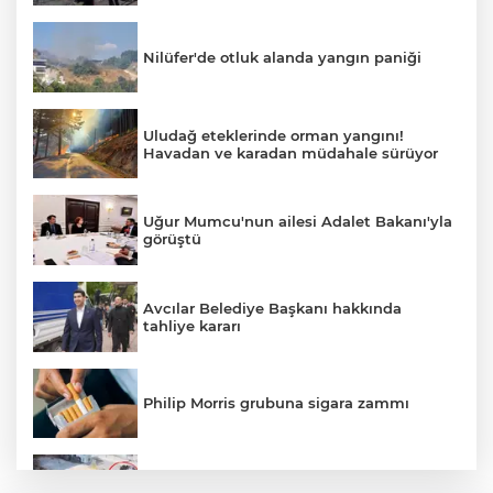
Nilüfer'de otluk alanda yangın paniği
Uludağ eteklerinde orman yangını!
Havadan ve karadan müdahale sürüyor
Uğur Mumcu'nun ailesi Adalet Bakanı'yla
görüştü
Avcılar Belediye Başkanı hakkında
tahliye kararı
Philip Morris grubuna sigara zammı
Bursa'daki kazada motosikletli duvara