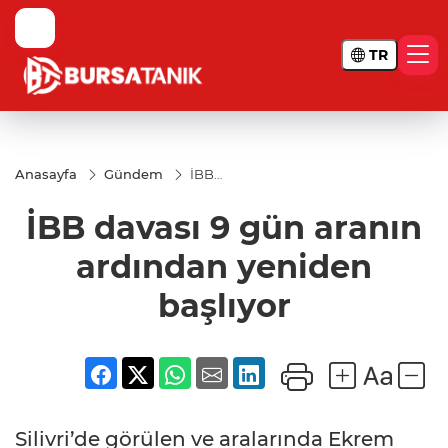
TR
Anasayfa
Gündem
İBB
davası 9
gün
İBB davası 9 gün aranın
aranın
ardından
yeniden
ardından yeniden
başlıyor
başlıyor
Silivri’de görülen ve aralarında Ekrem