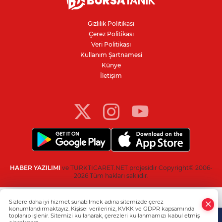
Nilüfer'de kaldırım işgallerine zabıta
denetimi
Gizlilik Politikası
Çerez Politikası
Bursa'da 100 dönümde hayvansal
Veri Politikası
gübreyle nektarin ve armut üretiyor
Kullanım Şartnamesi
Künye
İletişim
Resmi Gazete’de yayımlandı: Kritik yeşil
pasaport kararı
HABER YAZILIMI
ve TURKTICARET.NET projesidir Copyright© 2006-
2026 Tüm hakları saklıdır.
Sizlere daha iyi hizmet sunabilmek adına sitemizde çerez
konumlandırmaktayız. Kişisel verileriniz, KVKK ve GDPR kapsamında
toplanıp işlenir. Sitemizi kullanarak, çerezleri kullanmamızı kabul etmiş