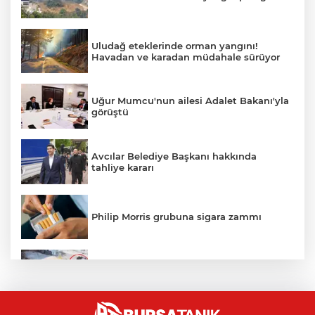
Uludağ eteklerinde orman yangını!
Havadan ve karadan müdahale sürüyor
Uğur Mumcu'nun ailesi Adalet Bakanı'yla
görüştü
Avcılar Belediye Başkanı hakkında
tahliye kararı
Philip Morris grubuna sigara zammı
Bursa'daki kazada motosikletli duvara
çarparak can verdi